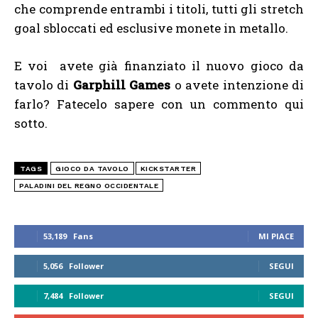
che comprende entrambi i titoli, tutti gli stretch
goal sbloccati ed esclusive monete in metallo.
E voi avete già finanziato il nuovo gioco da
tavolo di
Garphill Games
o avete intenzione di
farlo? Fatecelo sapere con un commento qui
sotto.
TAGS
GIOCO DA TAVOLO
KICKSTARTER
PALADINI DEL REGNO OCCIDENTALE
53,189
Fans
MI PIACE
5,056
Follower
SEGUI
7,484
Follower
SEGUI