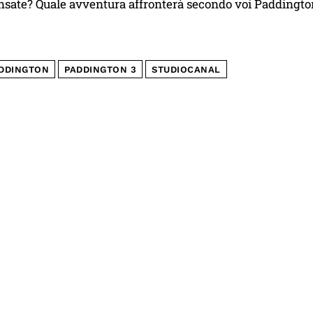
nsate? Quale avventura affronterà secondo voi Paddingto
DDINGTON
PADDINGTON 3
STUDIOCANAL