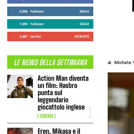
5,056
Follower
SEGUI
7,484
Follower
SEGUI
2,487
Iscritti
ISCRIVITI
LE NEWS DELLA SETTIMANA
Michele 
di
Action Man diventa
un film: Hasbro
punta sul
leggendario
giocattolo inglese
CINEMA
Eren, Mikasa e il