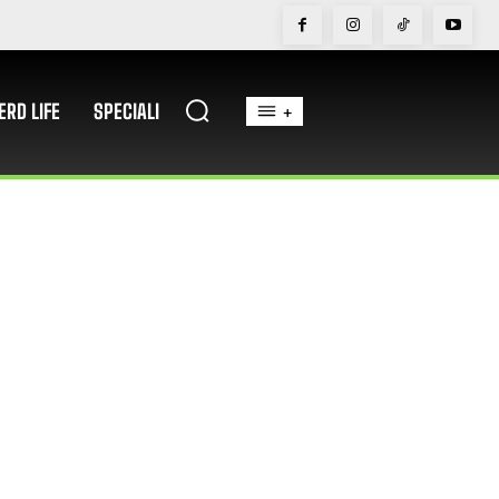
ERD LIFE
SPECIALI
+