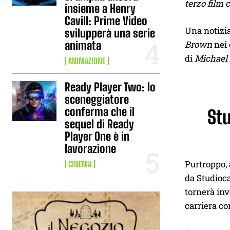
terzo film 
insieme a Henry
Cavill: Prime Video
Una notizia
svilupperà una serie
animata
Brown
nei 
di
Michael
ANIMAZIONE
Ready Player Two: lo
sceneggiatore
conferma che il
Stu
sequel di Ready
Player One è in
lavorazione
Purtroppo, 
CINEMA
da Studioc
tornerà inv
carriera c