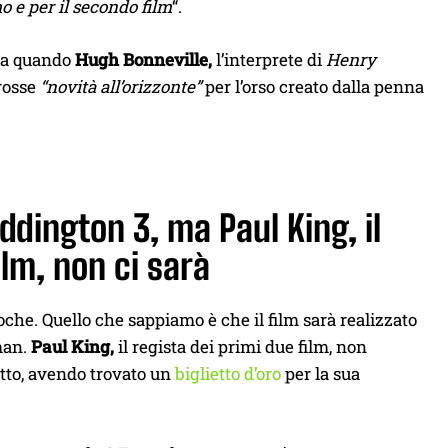
o e per il secondo film
“.
 da quando
Hugh Bonneville,
l’interprete di
Henry
grosse
“novità all’orizzonte”
per l’orso creato dalla penna
ddington 3, ma Paul King, il
ilm, non ci sarà
he. Quello che sappiamo è che il film sarà realizzato
man.
Paul King,
il regista dei primi due film, non
tto, avendo trovato un
biglietto d’oro
per la sua