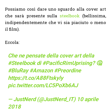
Possiamo così dare uno sguardo alla cover art
che sarà presente sulla
steelbook
(bellissima,
indipendentemente che vi sia piaciuto o meno
il film).
Eccola:
Che ne pensate della cover art della
#Steelbook
di
#PacificRimUprising
? 🤔
#BluRay
#Amazon
#Preordine
https://t.co/A88Ftskyly
pic.twitter.com/LC5PoXb6AJ
— JustNerd (@JustNerd_IT)
10 aprile
2018