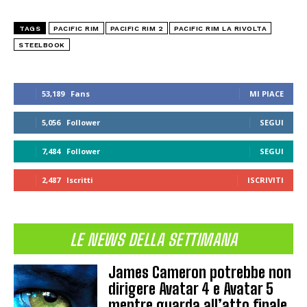
TAGS
PACIFIC RIM
PACIFIC RIM 2
PACIFIC RIM LA RIVOLTA
STEELBOOK
53,189
Fans
MI PIACE
5,056
Follower
SEGUI
7,484
Follower
SEGUI
2,487
Iscritti
ISCRIVITI
LE NEWS DELLA SETTIMANA
James Cameron potrebbe non
dirigere Avatar 4 e Avatar 5
mentre guarda all’atto finale