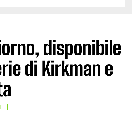
iorno, disponibile
erie di Kirkman e
ta
I