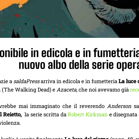
onibile in edicola e in fumetteria
nuovo albo della serie ope
azie a
saldaPress
arriva in edicola e in fumetteria
La luce 
 (The Walking Dead) e
Azaceta
, che noi avevamo già
rec
vrebbe mai immaginato che il reverendo
Anderson
sa
l Reietto,
la serie scritta da
Robert Kirkman
e disegnata
 violenza.