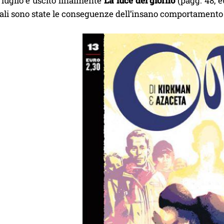
luglio è uscito finalmente
La luce del giorno
(pagg. 48, e
uali sono state le conseguenze dell’insano comportamento