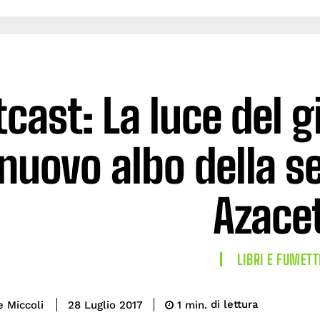
cast: La luce del g
 nuovo albo della s
Azace
LIBRI E FUMETT
di lettura
e Miccoli
1
min.
28 Luglio 2017