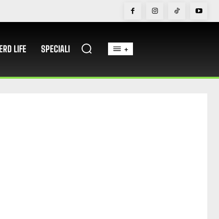
ERD LIFE
SPECIALI
+