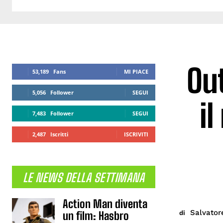
Out
53,189
Fans
MI PIACE
5,056
Follower
SEGUI
il
7,483
Follower
SEGUI
2,487
Iscritti
ISCRIVITI
LE NEWS DELLA SETTIMANA
Action Man diventa
Salvator
di
un film: Hasbro