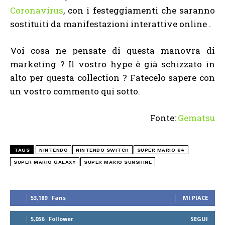
Coronavirus
, con i festeggiamenti che saranno
sostituiti da manifestazioni interattive online .
Voi cosa ne pensate di questa manovra di
marketing ? Il vostro hype è già schizzato in
alto per questa collection ? Fatecelo sapere con
un vostro commento qui sotto.
Fonte:
Gematsu
TAGS
NINTENDO
NINTENDO SWITCH
SUPER MARIO 64
SUPER MARIO GALAXY
SUPER MARIO SUNSHINE
53,189
Fans
MI PIACE
5,056
Follower
SEGUI