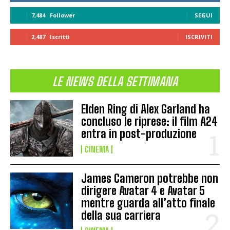
7,484
Follower
SEGUI
2,487
Iscritti
ISCRIVITI
LE NEWS DELLA SETTIMANA
Elden Ring di Alex Garland ha
concluso le riprese: il film A24
entra in post-produzione
CINEMA
James Cameron potrebbe non
dirigere Avatar 4 e Avatar 5
mentre guarda all’atto finale
della sua carriera