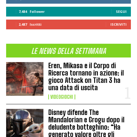
7,484
Follower
SEGUI
2,487
Iscritti
ISCRIVITI
LE NEWS DELLA SETTIMANA
Eren, Mikasa e il Corpo di
Ricerca tornano in azione: il
gioco Attack on Titan 3 ha
una data di uscita
VIDEOGIOCHI
Disney difende The
Mandalorian e Grogu dopo il
deludente botteghino: “Ha
generato valore oltre gli