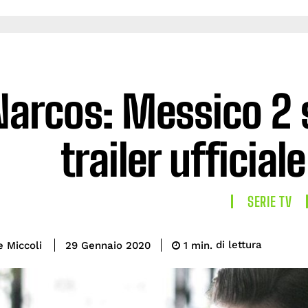
Narcos: Messico 2 s
trailer ufficiale
SERIE TV
di lettura
e Miccoli
1
min.
29 Gennaio 2020