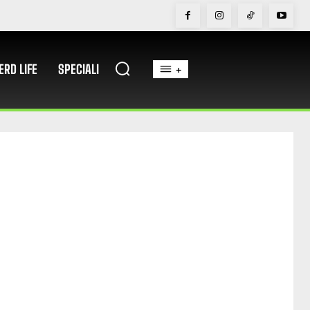
ERD LIFE
SPECIALI
+