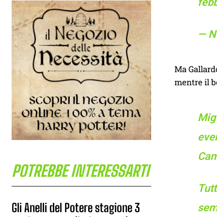
feb
— Ne
Ma Gallardo
mentre il b
Mig
eve
Cam
POTREBBE INTERESSARTI
Tut
Gli Anelli del Potere stagione 3
sem