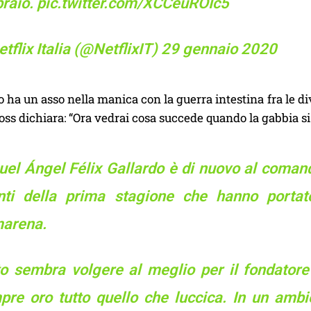
braio.
pic.twitter.com/XCCeuROIc5
tflix Italia (@NetflixIT)
29 gennaio 2020
 ha un asso nella manica con la guerra intestina fra le d
oss dichiara: “Ora vedrai cosa succede quando la gabbia si 
uel Ángel Félix Gallardo è di nuovo al comand
nti della prima stagione che hanno portato
arena.
to sembra volgere al meglio per il fondator
pre oro tutto quello che luccica. In un ambie