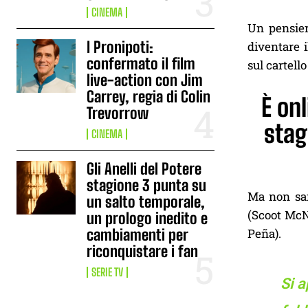
CINEMA
Un pensiero
I Pronipoti:
diventare 
confermato il film
sul cartell
live-action con Jim
Carrey, regia di Colin
È onl
Trevorrow
stag
CINEMA
Gli Anelli del Potere
stagione 3 punta su
Ma non sar
un salto temporale,
(Scoot McNa
un prologo inedito e
cambiamenti per
Peña).
riconquistare i fan
SERIE TV
Si a