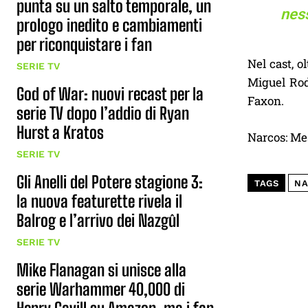
punta su un salto temporale, un
nes
prologo inedito e cambiamenti
per riconquistare i fan
Nel cast, 
SERIE TV
Miguel Rod
God of War: nuovi recast per la
Faxon.
serie TV dopo l’addio di Ryan
Hurst a Kratos
Narcos: Mes
SERIE TV
Gli Anelli del Potere stagione 3:
TAGS
NA
la nuova featurette rivela il
Balrog e l’arrivo dei Nazgûl
SERIE TV
Mike Flanagan si unisce alla
serie Warhammer 40,000 di