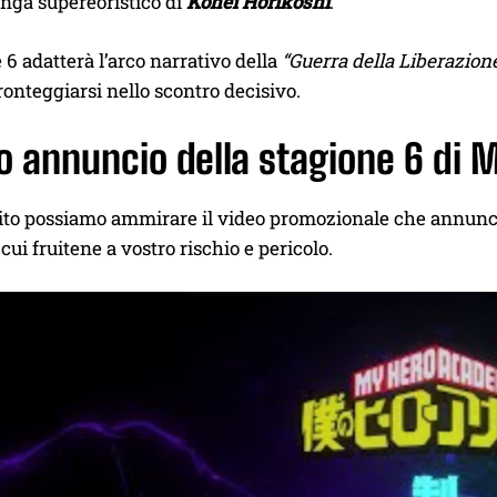
ga supereoristico di
Kohei Horikoshi
.
 6 adatterà l’arco narrativo della
“Guerra della Liberazion
ronteggiarsi nello scontro decisivo.
eo annuncio della stagione 6 di
uito possiamo ammirare il video promozionale che annunci
 cui fruitene a vostro rischio e pericolo.