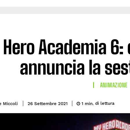
Hero Academia 6: 
annuncia la ses
ANIMAZIONE
di lettura
e Miccoli
1
min.
26 Settembre 2021