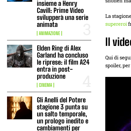
shonen man
insieme a Henry
Cavill: Prime Video
La stagione
svilupperà una serie
animata
supereroi
f
ANIMAZIONE
Il vid
Elden Ring di Alex
Garland ha concluso
Qui di seg
le riprese: il film A24
spoiler, per
entra in post-
produzione
CINEMA
Gli Anelli del Potere
stagione 3 punta su
un salto temporale,
un prologo inedito e
cambiamenti per