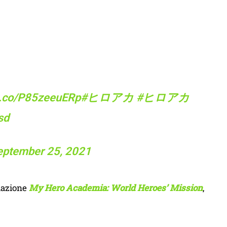
/t.co/P85zeeuERp
#ヒロアカ
#ヒロアカ
sd
eptember 25, 2021
mazione
My Hero Academia: World Heroes’ Mission
,