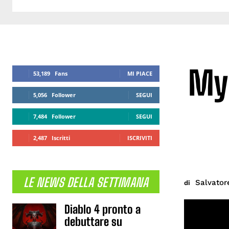
My 
53,189
Fans
MI PIACE
5,056
Follower
SEGUI
7,484
Follower
SEGUI
2,487
Iscritti
ISCRIVITI
LE NEWS DELLA SETTIMANA
Salvator
di
Diablo 4 pronto a
debuttare su