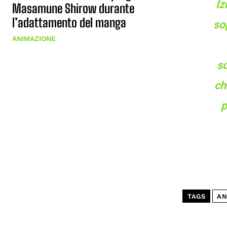
Iz
Masamune Shirow durante
l’adattamento del manga
so
ANIMAZIONE
sc
ch
p
TAGS
AN