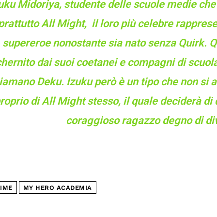
uku Midoriya, studente delle scuole medie ch
prattutto All Might, il loro più celebre rappres
supereroe nonostante sia nato senza Quirk. Q
hernito dai suoi coetanei e compagni di scuola
iamano Deku. Izuku però è un tipo che non si ar
roprio di All Might stesso, il quale deciderà di 
coraggioso ragazzo degno di div
IME
MY HERO ACADEMIA