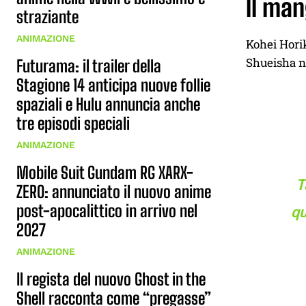
ll ma
straziante
ANIMAZIONE
Kohei Horik
Shueisha ne
Futurama: il trailer della
Stagione 14 anticipa nuove follie
spaziali e Hulu annuncia anche
tre episodi speciali
ANIMAZIONE
Mobile Suit Gundam RG XARX-
T
ZERO: annunciato il nuovo anime
post-apocalittico in arrivo nel
qu
2027
ANIMAZIONE
Il regista del nuovo Ghost in the
Shell racconta come “pregasse”