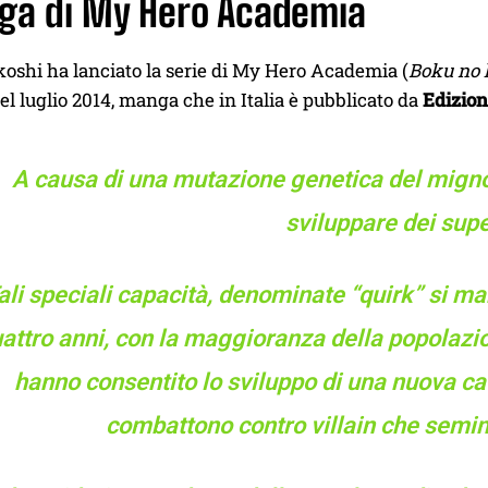
nga di My Hero Academia
oshi ha lanciato la serie di My Hero Academia (
Boku no 
l luglio 2014, manga che in Italia è pubblicato da
Edizion
A causa di una mutazione genetica del migno
sviluppare dei supe
ali speciali capacità, denominate “quirk” si man
attro anni, con la maggioranza della popolazion
hanno consentito lo sviluppo di una nuova cate
combattono contro villain che semin