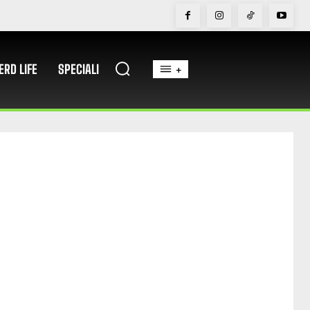
ERD LIFE
SPECIALI
+