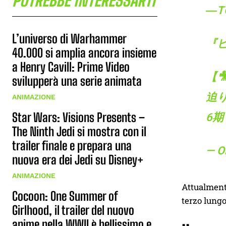
POTREBBE INTERESSARTI
―TO
L’universo di Warhammer
『ヒ
40.000 si amplia ancora insieme
a Henry Cavill: Prime Video
【
svilupperà una serie animata
迫
ANIMAZIONE
Star Wars: Visions Presents –
6期
The Ninth Jedi si mostra con il
trailer finale e prepara una
— 
nuova era dei Jedi su Disney+
ANIMAZIONE
Attualment
Cocoon: One Summer of
terzo lungo
Girlhood, il trailer del nuovo
anime nella WWII è bellissimo e