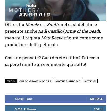
Oltre alla
Moretz
e a
Smith
, nel cast del film è
presente anche
Raúl Castillo
(
Army of the Dead
),
mentre il regista
Matt Reeves
figura come come
produttore della pellicola.
Cosa ne pensate? Guarderete il film? Fatecelo
sapere tramite un commento qui sotto!
TAGS
CHLOE GRACE MORETZ
MOTHER ANDROID
NETFLIX
53,189
Fans
MI PIACE
5,056
Follower
SEGUI