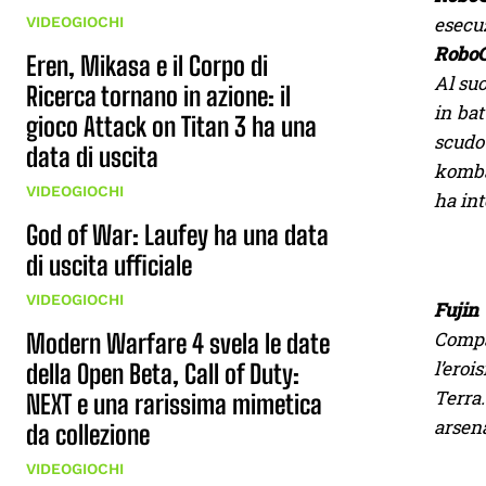
esecu
VIDEOGIOCHI
Robo
Eren, Mikasa e il Corpo di
Al suo
Ricerca tornano in azione: il
in bat
gioco Attack on Titan 3 ha una
scudo
data di uscita
kombat
VIDEOGIOCHI
ha int
God of War: Laufey ha una data
di uscita ufficiale
VIDEOGIOCHI
Fujin
Compar
Modern Warfare 4 svela le date
l’eroi
della Open Beta, Call of Duty:
Terra
NEXT e una rarissima mimetica
arsena
da collezione
VIDEOGIOCHI