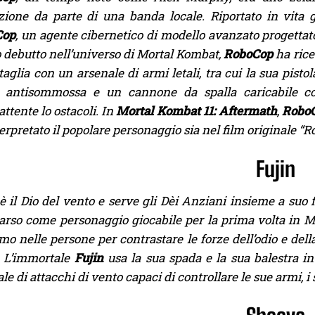
zione da parte di una banda locale. Riportato in vita 
Cop
, un agente cibernetico di modello avanzato progettato 
 debutto nell’universo di Mortal Kombat,
RoboCop
ha rice
taglia con un arsenale di armi letali, tra cui la sua pis
 antisommossa e un cannone da spalla caricabile con 
tente lo ostacoli. In
M
ortal Kombat 11: Aftermath
,
Robo
erpretato il popolare personaggio sia nel film originale “R
Fujin
è il Dio del vento e serve gli Dèi Anziani insieme a suo 
so come personaggio giocabile per la prima volta in Mort
smo nelle persone per contrastare le forze dell’odio e dell
. L’immortale
Fujin
usa la sua spada e la sua balestra in 
le di attacchi di vento capaci di controllare le sue armi, 