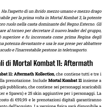
. Ha l’aspetto di un ibrido mezzo umano e mezzo drago
bile per la prima volta in Mortal Kombat 3, la potente
 loro ruolo nella casta dominante del Regno Esterno. Gli
re al torneo per decretare il nuovo leader del gruppo,
ò superiore e fu incoronata come prima Regina degli
a potenza devastante e usa le sue prese per abbattere
o scudo e l’inarrestabile pestone in teletrasporto.
li di
Mortal Kombat 11: Aftermath
bat 11: Aftermath Kollection
, che contiene tutti e tre i
della prenotazione. Include
Mortal Kombat 11
insieme a
già pubblicato, che contiene sei personaggi scaricabili
er e Spawn) e 25 skin aggiuntive per i personaggi. La
osto di €59,99 e le prenotazioni digitali garantiranno
to dell’acquisto. La versione fisica sarà disponibile a