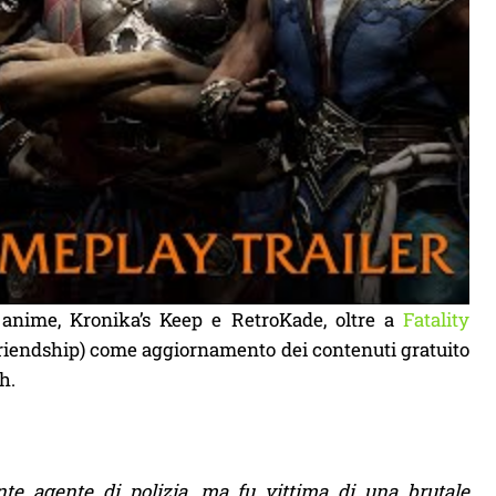
 anime, Kronika’s Keep e RetroKade, oltre a
Fatality
 Friendship) come aggiornamento dei contenuti gratuito
h.
e agente di polizia, ma fu vittima di una brutale