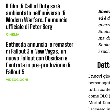
Il film di Call of Duty sarà
Shee
ambientato nell’universo di
ed è d
Modern Warfare: l’annuncio
guerri
ufficiale di Peter Berg
Shoka
CINEMA
ma do
Bethesda annuncia le remaster
Shokan
di Fallout 3 e New Vegas, un
i suoi
nuovo Fallout con Obsidian e
Dett
l’entrata in pre-produzione di
Fallout 5
I nuovi gio
VIDEOGIOCHI
personaggi,
tutti i cont
come DLC (
Mortal Komb
l’accesso 