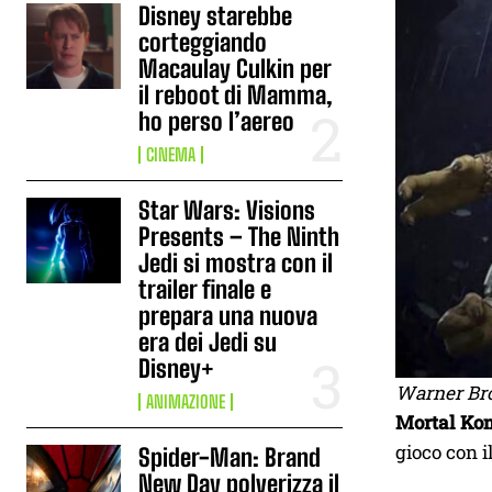
Disney starebbe
corteggiando
Macaulay Culkin per
il reboot di Mamma,
ho perso l’aereo
CINEMA
Star Wars: Visions
Presents – The Ninth
Jedi si mostra con il
trailer finale e
prepara una nuova
era dei Jedi su
Disney+
Warner Bro
ANIMAZIONE
Mortal Kom
gioco con i
Spider-Man: Brand
New Day polverizza il