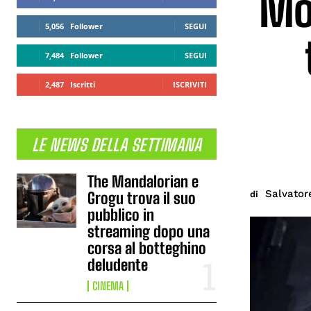
Mor
5,056
Follower
SEGUI
7,484
Follower
SEGUI
2,487
Iscritti
ISCRIVITI
LE NEWS DELLA SETTIMANA
The Mandalorian e
Salvator
di
Grogu trova il suo
pubblico in
streaming dopo una
corsa al botteghino
deludente
CINEMA