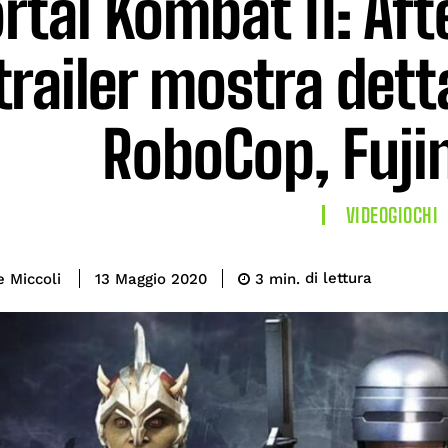
tal Kombat 11: Aft
trailer mostra dett
RoboCop, Fuji
VIDEOGIOCHI
di lettura
e Miccoli
3
min.
13 Maggio 2020