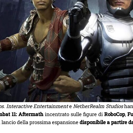
s. Interactive Entertainment
e
NetherRealm Studios
hann
bat 11: Aftermath
incentrato sulle figure di
RoboCop
,
Fu
l lancio della prossima espansione
disponibile a partire 