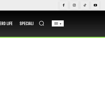
ERD LIFE
SPECIALI
+