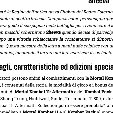
Sheeva
va
è la Regina dell’antica razza Shokan del Regno Esterno
otata di quattro braccia. Comparsa come personaggio gioca
era guida il suo popolo nella battaglia per rivendicare il
n maschi schernirono
Sheeva
quando decise di partecipa
po una vittoria schiacciante la combattente si dimostr
. Questa maestra della lotta a mani nude colpisce con un
 nemici, incutendo il terrore nei loro cuori con il suo fidat
agli, caratteristiche ed edizioni specia
catori possono unirsi ai combattimenti con la
Mortal Kom
 i contenuti della storia, le modalità di gioco e i bonus 
enuti di
Mortal Kombat 11: Aftermath
e del
Kombat Pack
Shang Tsung, Nightwolf, Sindel, Terminator T-800, il Jok
at 11: Aftermath Kollection potrà essere prenotata* al c
immediato a
Mortal Kombat 11
e al
Kombat Pack
al momen