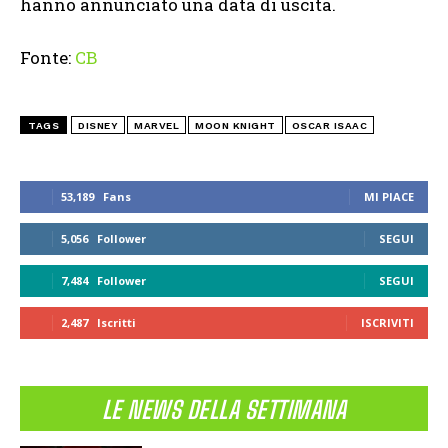
hanno annunciato una data di uscita.
Fonte:
CB
TAGS
DISNEY
MARVEL
MOON KNIGHT
OSCAR ISAAC
53,189
Fans
MI PIACE
5,056
Follower
SEGUI
7,484
Follower
SEGUI
2,487
Iscritti
ISCRIVITI
LE NEWS DELLA SETTIMANA