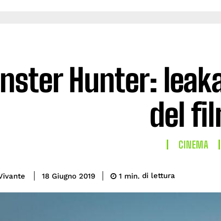
ster Hunter: leakat
del fi
CINEMA
di lettura
Vivante
1
min.
18 Giugno 2019