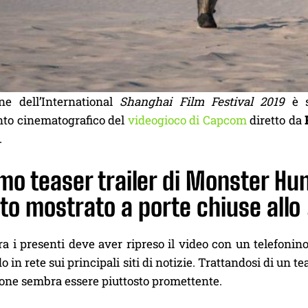
ne dell’International
Shanghai Film Festival 2019
è s
nto cinematografico del
videogioco di Capcom
diretto da
.
imo teaser trailer di Monster Hu
to mostrato a porte chiuse allo
a i presenti deve aver ripreso il video con un telefonino 
 in rete sui principali siti di notizie. Trattandosi di un 
ione sembra essere piuttosto promettente.