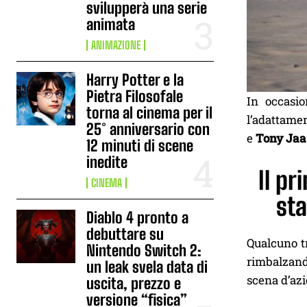
svilupperà una serie
animata
ANIMAZIONE
Harry Potter e la
Pietra Filosofale
In occasio
torna al cinema per il
l’adattame
25° anniversario con
e
Tony Jaa
12 minuti di scene
inedite
Il pr
CINEMA
sta
Diablo 4 pronto a
debuttare su
Qualcuno tr
Nintendo Switch 2:
rimbalzando
un leak svela data di
scena d’az
uscita, prezzo e
versione “fisica”