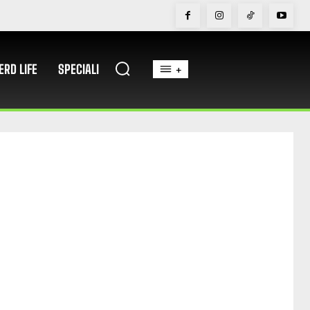
ERD LIFE
SPECIALI
+