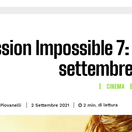
sion Impossible 7:
settembre
CINEMA
di lettura
Piovanelli
2
min.
2 Settembre 2021