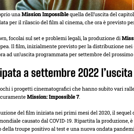
oprio una
Mission Impossible
quella dell’uscita del capito
ata per il rilascio del film al cinema, che ora è previsto p
n, focolai sul set e problemi legali, la produzione di
Miss
pea. Il film, inizialmente previsto per la distribuzione nei
 ora ad un’uscita programmata per settembre del prossimo
ipata a settembre 2022 l’uscita
chi i progetti cinematografici che hanno subito vari rall
sicuramente
Mission: Impossible 7
.
uzione del film iniziata nei primi mesi del 2020, il sequel
ndiale causato dal COVID-19. Ripartita la produzione, è sta
della troupe positivo al test e una nuova ondata pandemi