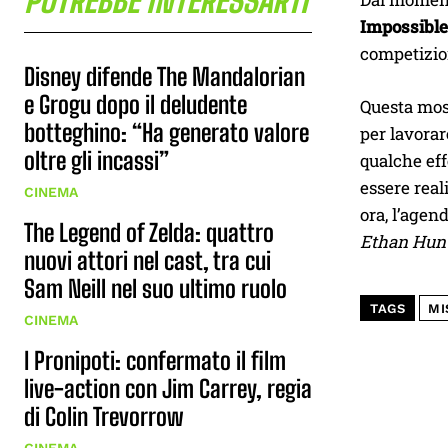
POTREBBE INTERESSARTI
Impossible
competizione
Disney difende The Mandalorian
e Grogu dopo il deludente
Questa moss
botteghino: “Ha generato valore
per lavorar
oltre gli incassi”
qualche eff
essere real
CINEMA
ora, l’agen
The Legend of Zelda: quattro
Ethan Hun
nuovi attori nel cast, tra cui
Sam Neill nel suo ultimo ruolo
TAGS
MI
CINEMA
I Pronipoti: confermato il film
live-action con Jim Carrey, regia
di Colin Trevorrow