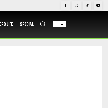
ERD LIFE
SPECIALI
+