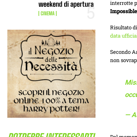
interrotte 
weekend di apertura
Impossible
CINEMA
Risultato d
data ufficia
Secondo Aar
non sovrapp
Mis
occ
— A
Dal moment