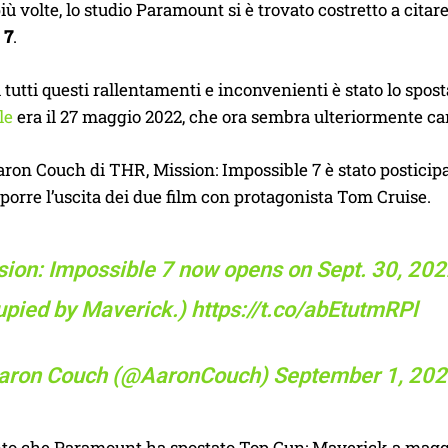
più volte, lo studio Paramount si è trovato costretto a cita
 7
.
i tutti questi rallentamenti e inconvenienti è stato lo spost
le
era il 27 maggio 2022, che ora sembra ulteriormente cam
on Couch di THR, Mission: Impossible 7 è stato posticipat
orre l’uscita dei due film con protagonista Tom Cruise.
sion: Impossible 7 now opens on Sept. 30, 20
upied by Maverick.)
https://t.co/abEtutmRPl
aron Couch (@AaronCouch)
September 1, 20
o che Paramount ha spostato Top Gun: Maverick a maggi