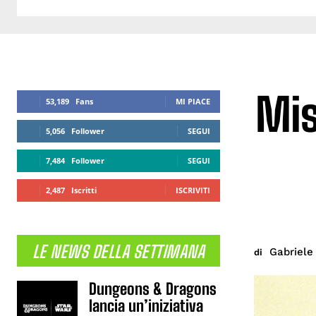
Mis
53,189
Fans
MI PIACE
5,056
Follower
SEGUI
7,484
Follower
SEGUI
2,487
Iscritti
ISCRIVITI
LE NEWS DELLA SETTIMANA
Gabriele 
di
Dungeons & Dragons
lancia un’iniziativa