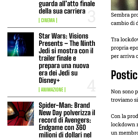
guarda all’atto finale
della sua carriera
Sembra pr
CINEMA
cambio di d
Star Wars: Visions
Tra lockdow
Presents – The Ninth
propria epo
Jedi si mostra con il
per arriva
trailer finale e
prepara una nuova
Postic
era dei Jedi su
Disney+
ANIMAZIONE
Non sono po
troviamo 
Spider-Man: Brand
New Day polverizza il
Con la prod
record di Avengers:
lockdown mo
Endgame con 360
un membro 
milioni di dollari nel