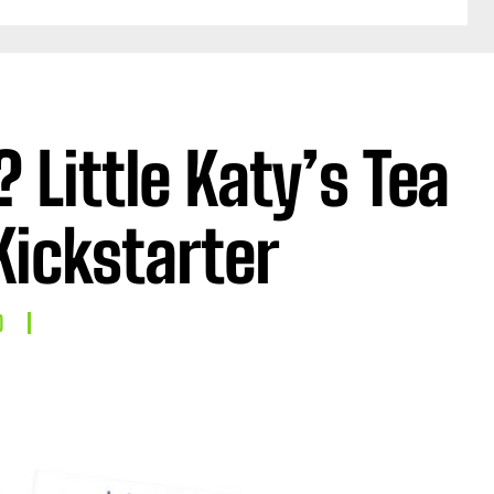
? Little Katy’s Tea
 Kickstarter
O