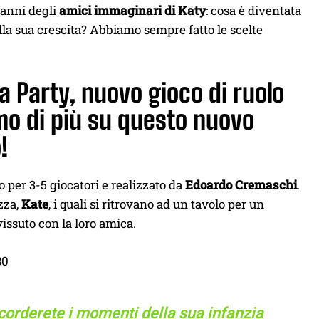
panni degli
amici immaginari di Katy
: cosa è diventata
ella sua crescita? Abbiamo sempre fatto le scelte
Tea Party, nuovo gioco di ruolo
mo di più su questo nuovo
!
o per 3-5 giocatori e realizzato da
Edoardo Cremaschi
.
zza,
Kate
, i quali si ritrovano ad un tavolo per un
issuto con la loro amica.
80
Ricorderete i momenti della sua infanzia