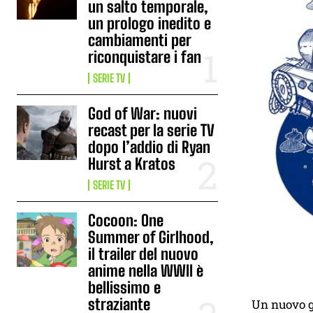
un salto temporale,
un prologo inedito e
cambiamenti per
riconquistare i fan
SERIE TV
God of War: nuovi
recast per la serie TV
dopo l’addio di Ryan
Hurst a Kratos
SERIE TV
Cocoon: One
Summer of Girlhood,
il trailer del nuovo
anime nella WWII è
bellissimo e
straziante
Un nuovo gi