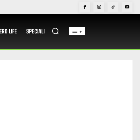
ERD LIFE
SPECIALI
+