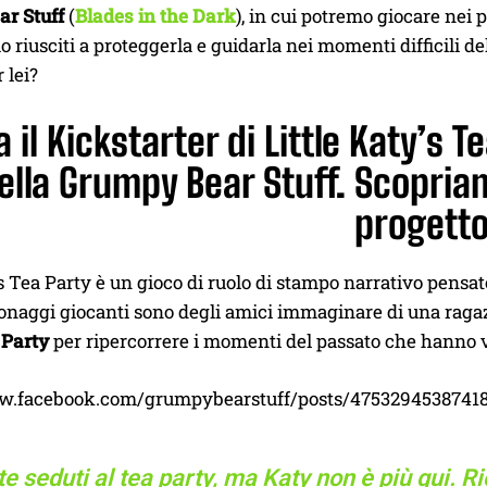
r Stuff
(
Blades in the Dark
), in cui potremo giocare nei 
 riusciti a proteggerla e guidarla nei momenti difficili d
 lei?
ia il Kickstarter di Little Katy’s 
ella Grumpy Bear Stuff. Scopria
progetto
’s Tea Party è un gioco di ruolo di stampo narrativo pensat
sonaggi giocanti sono degli amici immaginare di una raga
 Party
per ripercorrere i momenti del passato che hanno v
ww.facebook.com/grumpybearstuff/posts/4753294538741
te seduti al tea party, ma Katy non è più qui. 