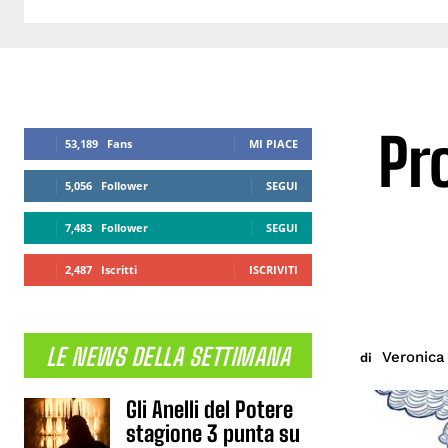
Pro
53,189
Fans
MI PIACE
5,056
Follower
SEGUI
7,483
Follower
SEGUI
2,487
Iscritti
ISCRIVITI
LE NEWS DELLA SETTIMANA
Veronic
di
Gli Anelli del Potere
stagione 3 punta su