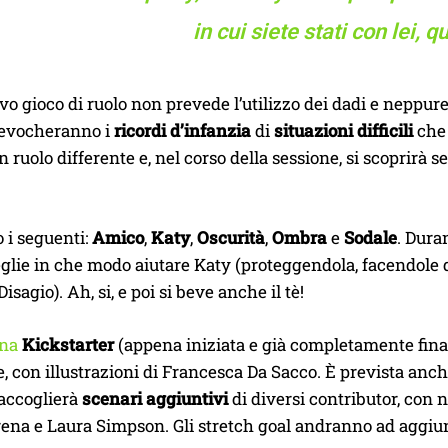
in cui siete stati con lei, que
o gioco di ruolo non prevede l’utilizzo dei dadi e neppure 
rievocheranno i
ricordi d’infanzia
di
situazioni difficili
che 
 ruolo differente e, nel corso della sessione, si scoprirà 
o i seguenti:
Amico
,
Katy
,
Oscurità
,
Ombra
e
Sodale
. Dura
glie in che modo aiutare Katy (proteggendola, facendole d
Disagio). Ah, si, e poi si beve anche il tè!
na
Kickstarter
(appena iniziata e già completamente fina
 con illustrazioni di Francesca Da Sacco. È prevista anch
raccoglierà
scenari aggiuntivi
di diversi contributor, con 
rena e Laura Simpson. Gli stretch goal andranno ad aggiu