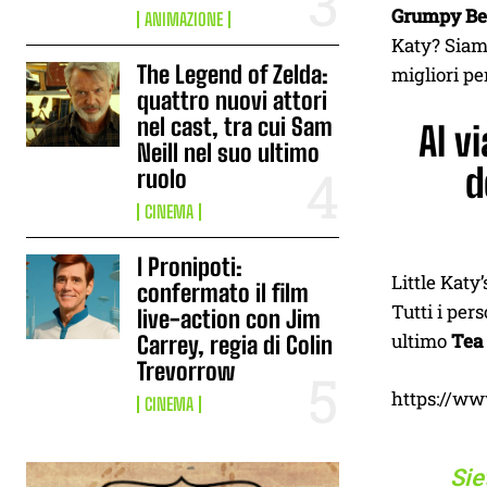
Grumpy Bea
ANIMAZIONE
Katy? Siamo
The Legend of Zelda:
migliori per
quattro nuovi attori
nel cast, tra cui Sam
Al v
Neill nel suo ultimo
d
ruolo
CINEMA
I Pronipoti:
Little Katy
confermato il film
Tutti i per
live-action con Jim
ultimo
Tea
Carrey, regia di Colin
Trevorrow
https://w
CINEMA
Sie