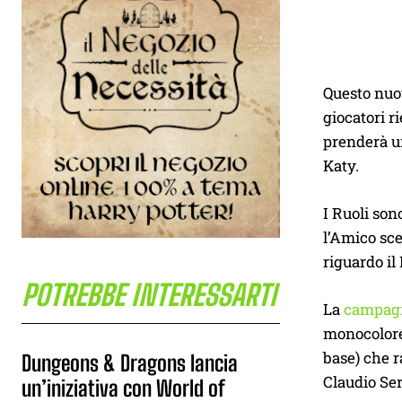
Questo nuov
giocatori 
prenderà un
Katy.
I Ruoli son
l’Amico sce
riguardo il 
POTREBBE INTERESSARTI
La
campag
monocolore,
base) che 
Dungeons & Dragons lancia
Claudio Se
un’iniziativa con World of