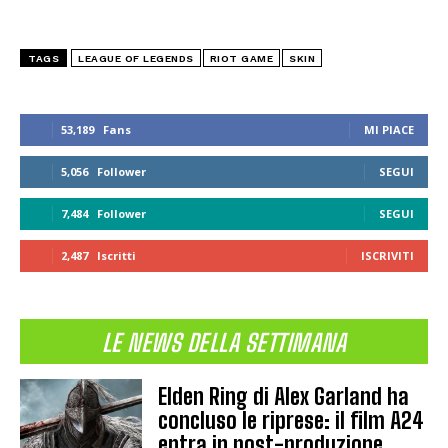
TAGS
LEAGUE OF LEGENDS
RIOT GAME
SKIN
53,189
Fans
MI PIACE
5,056
Follower
SEGUI
7,484
Follower
SEGUI
2,487
Iscritti
ISCRIVITI
LE NEWS DELLA SETTIMANA
Elden Ring di Alex Garland ha
concluso le riprese: il film A24
entra in post-produzione