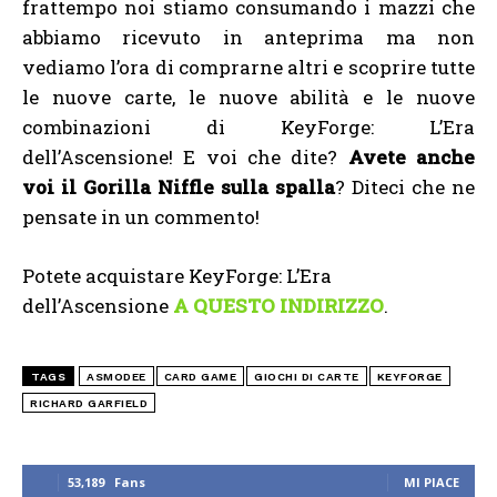
frattempo noi stiamo consumando i mazzi che
abbiamo ricevuto in anteprima ma non
vediamo l’ora di comprarne altri e scoprire tutte
le nuove carte, le nuove abilità e le nuove
combinazioni di KeyForge: L’Era
dell’Ascensione! E voi che dite?
Avete anche
voi il Gorilla Niffle sulla spalla
? Diteci che ne
pensate in un commento!
Potete acquistare KeyForge: L’Era
dell’Ascensione
A QUESTO INDIRIZZO
.
TAGS
ASMODEE
CARD GAME
GIOCHI DI CARTE
KEYFORGE
RICHARD GARFIELD
53,189
Fans
MI PIACE