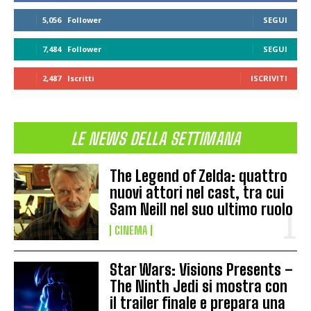
5,056
Follower
SEGUI
7,484
Follower
SEGUI
2,487
Iscritti
ISCRIVITI
LE NEWS DELLA SETTIMANA
The Legend of Zelda: quattro
nuovi attori nel cast, tra cui
Sam Neill nel suo ultimo ruolo
CINEMA
Star Wars: Visions Presents –
The Ninth Jedi si mostra con
il trailer finale e prepara una