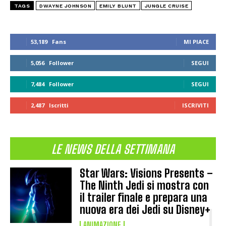
TAGS
DWAYNE JOHNSON
EMILY BLUNT
JUNGLE CRUISE
53,189
Fans
MI PIACE
5,056
Follower
SEGUI
7,484
Follower
SEGUI
2,487
Iscritti
ISCRIVITI
LE NEWS DELLA SETTIMANA
Star Wars: Visions Presents –
The Ninth Jedi si mostra con
il trailer finale e prepara una
nuova era dei Jedi su Disney+
ANIMAZIONE