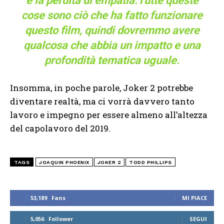
e la perdita di empatia.Tutte queste
cose sono ciò che ha fatto funzionare
questo film, quindi dovremmo avere
qualcosa che abbia un impatto e una
profondità tematica uguale.
Insomma, in poche parole, Joker 2 potrebbe
diventare realtà, ma ci vorrà davvero tanto
lavoro e impegno per essere almeno all’altezza
del capolavoro del 2019.
TAGS
JOAQUIN PHOENIX
JOKER 2
TODD PHILLIPS
53,189
Fans
MI PIACE
5,056
Follower
SEGUI