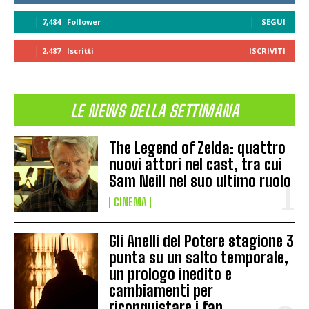
7,484
Follower
SEGUI
2,487
Iscritti
ISCRIVITI
LE NEWS DELLA SETTIMANA
The Legend of Zelda: quattro
nuovi attori nel cast, tra cui
Sam Neill nel suo ultimo ruolo
CINEMA
Gli Anelli del Potere stagione 3
punta su un salto temporale,
un prologo inedito e
cambiamenti per
riconquistare i fan