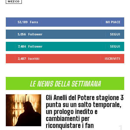
MEZCO
53,189
Fans
MI PIACE
5,056
Follower
SEGUI
7,484
Follower
SEGUI
2,487
Iscritti
ISCRIVITI
LE NEWS DELLA SETTIMANA
Gli Anelli del Potere stagione 3
punta su un salto temporale,
un prologo inedito e
cambiamenti per
riconquistare i fan