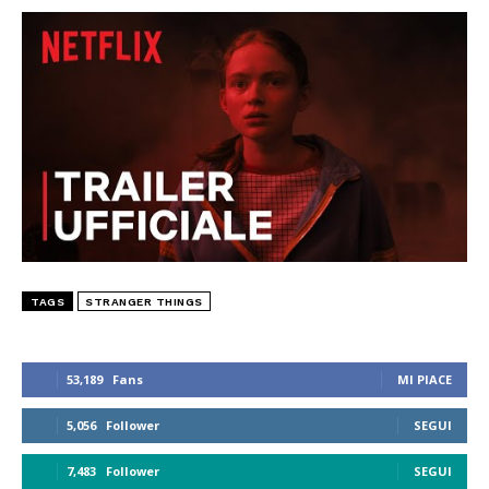
TAGS
STRANGER THINGS
53,189
Fans
MI PIACE
5,056
Follower
SEGUI
7,483
Follower
SEGUI