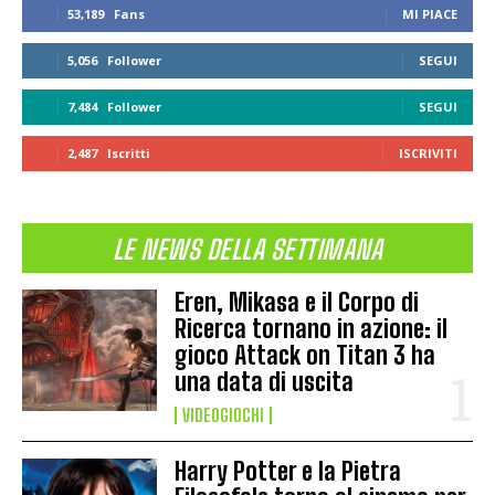
53,189
Fans
MI PIACE
5,056
Follower
SEGUI
7,484
Follower
SEGUI
2,487
Iscritti
ISCRIVITI
LE NEWS DELLA SETTIMANA
Eren, Mikasa e il Corpo di
Ricerca tornano in azione: il
gioco Attack on Titan 3 ha
una data di uscita
VIDEOGIOCHI
Harry Potter e la Pietra