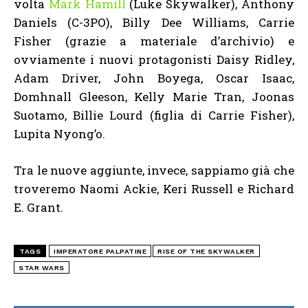
volta
Mark Hamill
(Luke Skywalker), Anthony
Daniels (C-3PO), Billy Dee Williams, Carrie
Fisher (grazie a materiale d’archivio) e
ovviamente i nuovi protagonisti Daisy Ridley,
Adam Driver, John Boyega, Oscar Isaac,
Domhnall Gleeson, Kelly Marie Tran, Joonas
Suotamo, Billie Lourd (figlia di Carrie Fisher),
Lupita Nyong’o.
Tra le nuove aggiunte, invece, sappiamo già che
troveremo Naomi Ackie, Keri Russell e Richard
E. Grant.
TAGS
IMPERATORE PALPATINE
RISE OF THE SKYWALKER
STAR WARS