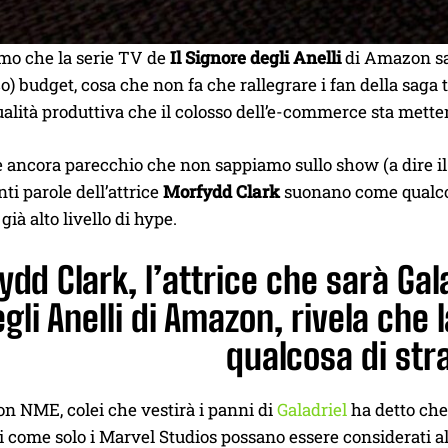
mo che la serie TV de
Il Signore degli Anelli
di Amazon sar
co) budget, cosa che non fa che rallegrare i fan della saga 
ualità produttiva che il colosso dell’e-commerce sta mett
’è ancora parecchio che non sappiamo sullo show (a dire 
nti parole dell’attrice
Morfydd Clark
suonano come qualco
già alto livello di hype.
dd Clark, l’attrice che sarà Gala
gli Anelli di Amazon, rivela che
qualcosa di stra
n NME, colei che vestirà i panni di
Galadriel
ha detto che 
i come solo i Marvel Studios possano essere considerati all