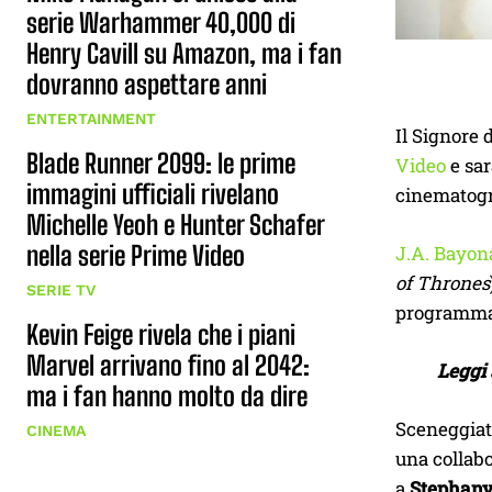
serie Warhammer 40,000 di
Henry Cavill su Amazon, ma i fan
dovranno aspettare anni
ENTERTAINMENT
Il Signore 
Blade Runner 2099: le prime
Video
e sar
immagini ufficiali rivelano
cinematogra
Michelle Yeoh e Hunter Schafer
nella serie Prime Video
J.A. Bayona
of Thrones
SERIE TV
programma
Kevin Feige rivela che i piani
Marvel arrivano fino al 2042:
Leggi
ma i fan hanno molto da dire
Sceneggiat
CINEMA
una collabo
a
Stephany