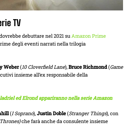
erie TV
e, dovrebbe debuttare nel 2021 su
Amazon Prime
me degli eventi narrati nella trilogia
y Weber
(
10 Cloverfield Lane
),
Bruce Richmond
(
Game
ecutivi insieme all’ex responsabile della
Galadriel ed Elrond appariranno nella serie Amazon
hill
(
I Soprano
),
Justin Doble
(
Stranger Things
), con
 Thrones)
che farà anche da consulente insieme