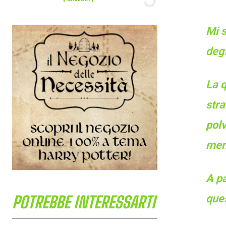
Mi s
degl
La 
stra
polv
ment
A pa
que
POTREBBE INTERESSARTI