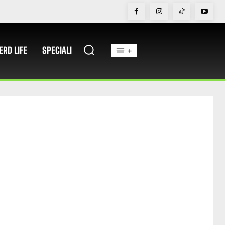
ERD LIFE
SPECIALI
+