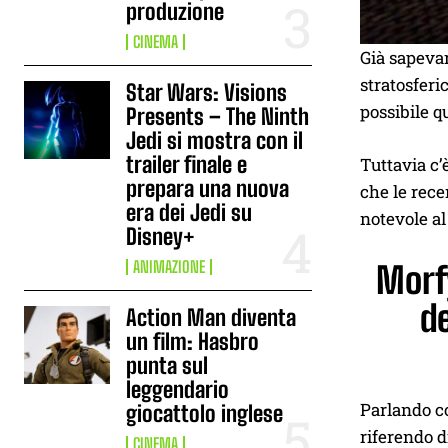
produzione
CINEMA
Già sapeva
stratosferi
Star Wars: Visions
possibile q
Presents – The Ninth
Jedi si mostra con il
trailer finale e
Tuttavia c
prepara una nuova
che le rece
era dei Jedi su
notevole al 
Disney+
ANIMAZIONE
Morfy
de
Action Man diventa
un film: Hasbro
punta sul
leggendario
Parlando co
giocattolo inglese
riferendo d
CINEMA