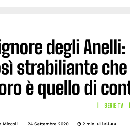
Signore degli Anelli
sì strabiliante che c
oro è quello di con
SERIE TV
di lettura
e Miccoli
2
min.
24 Settembre 2020