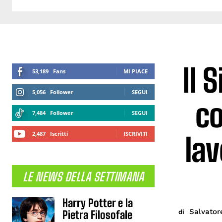
Il 
53,189
Fans
MI PIACE
5,056
Follower
SEGUI
co
7,484
Follower
SEGUI
2,487
Iscritti
ISCRIVITI
lav
LE NEWS DELLA SETTIMANA
Harry Potter e la
Salvator
di
Pietra Filosofale