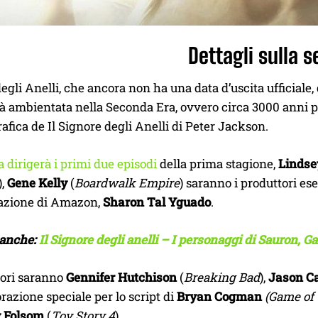
Dettagli sulla s
degli Anelli, che ancora non ha una data d’uscita ufficial
à ambientata nella Seconda Era, ovvero circa 3000 anni pri
fica de Il Signore degli Anelli di Peter Jackson.
 dirigerà i primi due episodi
della prima stagione,
Lindse
),
Gene Kelly
(
Boardwalk Empire
) saranno i produttori es
zione di Amazon,
Sharon Tal Yguado
.
 anche:
Il Signore degli anelli – I personaggi di Sauron, 
ori saranno
Gennifer Hutchison
(
Breaking Bad
),
Jason Ca
razione speciale per lo script di
Bryan Cogman
(Game of
 Folsom
(
Toy Story 4
).