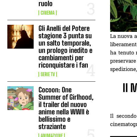
ruolo
CINEMA
Gli Anelli del Potere
stagione 3 punta su
La nuova 
un salto temporale,
liberamente
un prologo inedito e
ha tenuto 
cambiamenti per
preservare
riconquistare i fan
spedizione, 
SERIE TV
Il 
Cocoon: One
Summer of Girlhood,
il trailer del nuovo
anime nella WWII è
Il second
bellissimo e
cinematogra
straziante
ANIMAZIONE