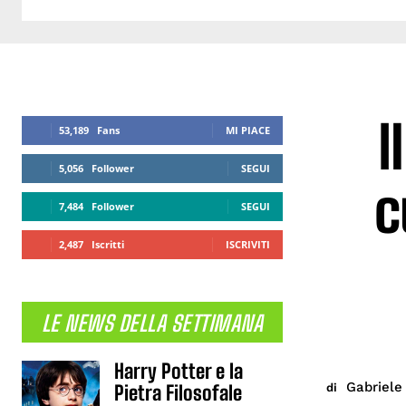
I
53,189
Fans
MI PIACE
5,056
Follower
SEGUI
c
7,484
Follower
SEGUI
2,487
Iscritti
ISCRIVITI
LE NEWS DELLA SETTIMANA
Harry Potter e la
Gabriele 
di
Pietra Filosofale