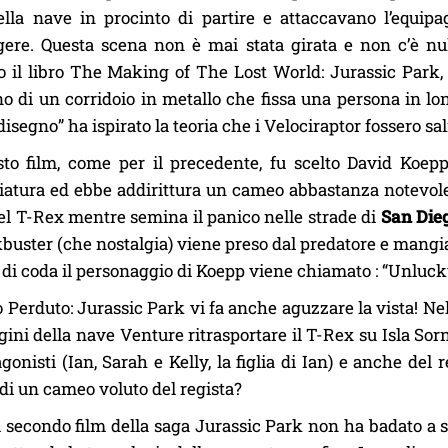
ella nave in procinto di partire e attaccavano l’equi
ere. Questa scena non è mai stata girata e non c’è nul
 il libro The Making of The Lost World: Jurassic Park, c
rno di un corridoio in metallo che fissa una persona in l
disegno” ha ispirato la teoria che i Velociraptor fossero sal
to film, come per il precedente, fu scelto David Koep
atura ed ebbe addirittura un cameo abbastanza notevole. 
el T-Rex mentre semina il panico nelle strade di
San Die
buster (che nostalgia) viene preso dal predatore e mangiat
li di coda il personaggio di Koepp viene chiamato : “Unluck
 Perduto: Jurassic Park vi fa anche aguzzare la vista! Nel
ini della nave Venture ritrasportare il T-Rex su Isla Sorn
agonisti (Ian, Sarah e Kelly, la figlia di Ian) e anche del 
 di un cameo voluto del regista?
 secondo film della saga Jurassic Park non ha badato a spe