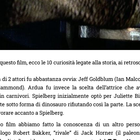
uesto film, ecco le 10 curiosità legate alla storia, ai retr
a di 2 attori fu abbastanza ovvia: Jeff Goldblum (Ian Mal
ammond). Ardua fu invece la scelta dell’attrice che a
in carnivori. Spielberg inizialmente optò per Juliette B
e sotto forma di dinosauro rifiutando così la parte. La sc
vorare accanto a Spielberg.
to film abbiamo fatto la conoscenza di un altro person
logo Robert Bakker, “rivale” di Jack Horner (il paleon