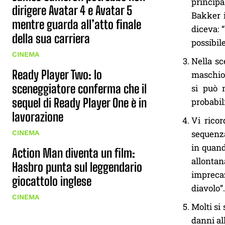
princip
dirigere Avatar 4 e Avatar 5
Bakker i
mentre guarda all’atto finale
diceva: 
della sua carriera
possibil
CINEMA
Nella s
Ready Player Two: lo
maschio 
sceneggiatore conferma che il
si può 
sequel di Ready Player One è in
probabil
lavorazione
Vi rico
sequenza
CINEMA
in quand
Action Man diventa un film:
allontan
Hasbro punta sul leggendario
impreca
giocattolo inglese
diavolo”
CINEMA
Molti si
danni al