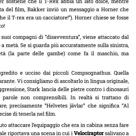
er sostiene che il T-Rex abbia un lato dolce, mentre
cita del film, Bakker inviò un messaggio a Horner che
he il T-rex era un cacciatore!”). Horner chiese se fosse
to!
i suoi compagni di “disavventura”, viene attaccato dal
a metà. Se si guarda più accuratamente sulla sinistra,
à (la parte delle gambe) come fa il maschio, ma
gredito e ucciso dai piccoli Compsognathus. Quella
rante. Vi consigliamo di ascoltarlo in lingua originale,
ggressione, Stark lancia delle pietre contro i dinosauri
e parole non comprensibili. In realtà si trattano di
are
, precisamente “Helvetes jävlar” che significa “Al
ise di tenerla nel film.
to attaccare l’equipaggio che era in cabina senza fare
ale riportava una scena in cui i
Velociraptor
salivano a