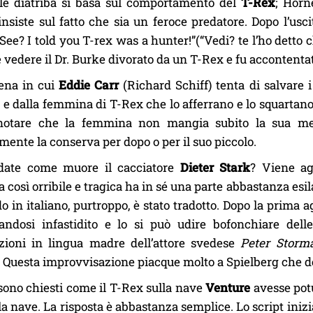
ale diatriba si basa sul comportamento del
T-Rex
; Horn
nsiste sul fatto che sia un feroce predatore. Dopo l’us
“See? I told you T-rex was a hunter!”(“Vedi? te l’ho detto c
e vedere il Dr. Burke divorato da un T-Rex e fu accontenta
cena in cui
Eddie Carr
(Richard Schiff) tenta di salvare 
e dalla femmina di T-Rex che lo afferrano e lo squartano 
notare che la femmina non mangia subito la sua met
mente la conserva per dopo o per il suo piccolo.
rdate come muore il cacciatore
Dieter Stark
? Viene ag
 così orribile e tragica ha in sé una parte abbastanza esila
o in italiano, purtroppo, è stato tradotto. Dopo la prima a
andosi infastidito e lo si può udire bofonchiare dell
zioni in lingua madre dell’attore svedese
Peter Storm
. Questa improvvisazione piacque molto a Spielberg che dec
 sono chiesti come il T-Rex sulla nave
Venture
avesse potu
la nave. La risposta è abbastanza semplice. Lo script inizi