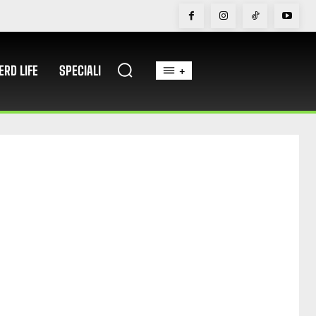
ERD LIFE
SPECIALI
+