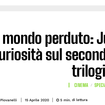
l mondo perduto: J
uriosità sul second
trilog
CINEMA
SPECI
di lettura
Piovanelli
5
min.
15 Aprile 2020