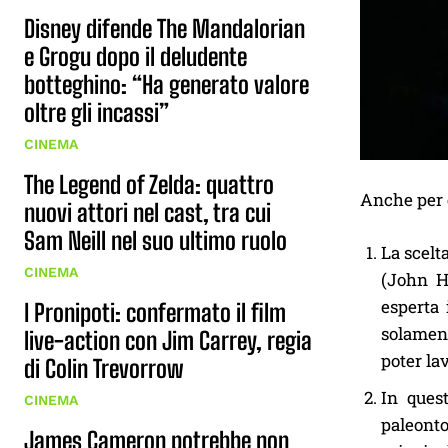
Disney difende The Mandalorian
e Grogu dopo il deludente
botteghino: “Ha generato valore
oltre gli incassi”
CINEMA
The Legend of Zelda: quattro
Anche per q
nuovi attori nel cast, tra cui
Sam Neill nel suo ultimo ruolo
La scelt
CINEMA
(John H
esperta 
I Pronipoti: confermato il film
solament
live-action con Jim Carrey, regia
poter la
di Colin Trevorrow
In ques
CINEMA
paleonto
James Cameron potrebbe non