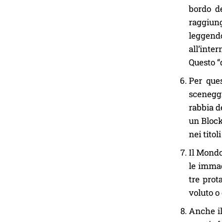
bordo d
raggiung
leggendo
all’inte
Questo “
Per ques
sceneggi
rabbia d
un Block
nei tito
Il Mondo
le immag
tre prot
voluto o
Anche il