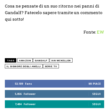
Cosa ne pensate di un suo ritorno nei panni di
Gandalf? Fatecelo sapere tramite un commento
qui sotto!
Fonte:
EW
TAGS
AMAZON
GANDALF
IAN MCKELLEN
IL SIGNORE DEGLI ANELLI
SERIE TV
53,189
Fans
MI PIACE
5,056
Follower
SEGUI
7,484
Follower
SEGUI