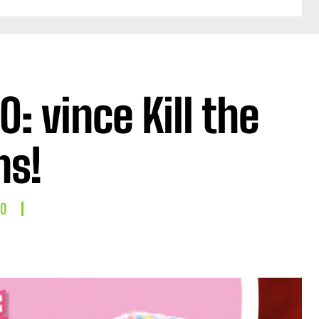
: vince Kill the
ns!
LO