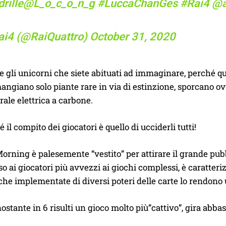
rille
@L_o_c_o_n_g
#LuccaChanGes
#Rai4
@a
ai4 (@RaiQuattro)
October 31, 2020
 gli unicorni che siete abituati ad immaginare, perché quel
angiano solo piante rare in via di estinzione, sporcano 
rale elettrica a carbone.
 il compito dei giocatori è quello di ucciderli tutti!
i Morning è palesemente “vestito” per attirare il grande pu
aso ai giocatori più avvezzi ai giochi complessi, è caratte
 che implementate di diversi poteri delle carte lo rendono
nostante in 6 risulti un gioco molto più”cattivo”, gira abba