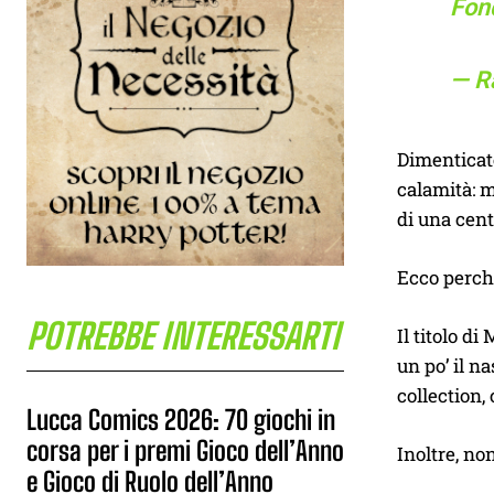
Fond
— R
Dimenticate
calamità: m
di una cent
Ecco perché
POTREBBE INTERESSARTI
Il titolo d
un po’ il n
collection,
Lucca Comics 2026: 70 giochi in
corsa per i premi Gioco dell’Anno
Inoltre, no
e Gioco di Ruolo dell’Anno