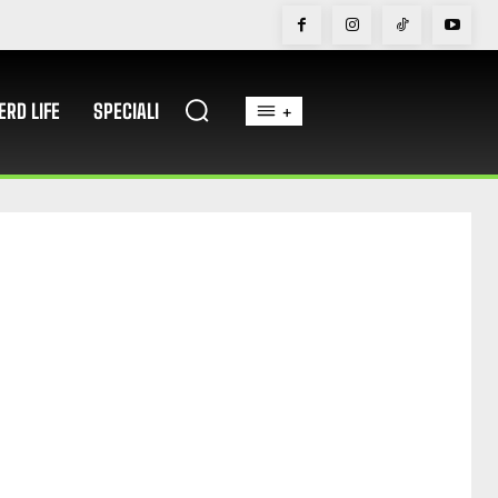
ERD LIFE
SPECIALI
+