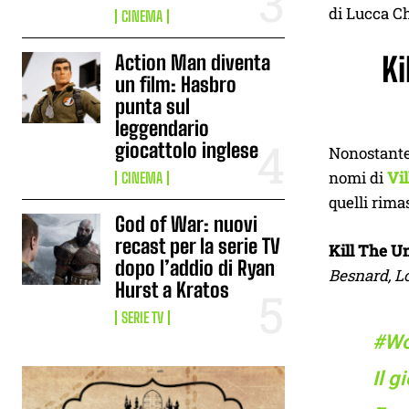
di Lucca Ch
CINEMA
Action Man diventa
Ki
un film: Hasbro
punta sul
leggendario
giocattolo inglese
Nonostante 
nomi di
Vi
CINEMA
quelli rima
God of War: nuovi
recast per la serie TV
Kill The U
dopo l’addio di Ryan
Besnard, L
Hurst a Kratos
SERIE TV
#Wo
Il g