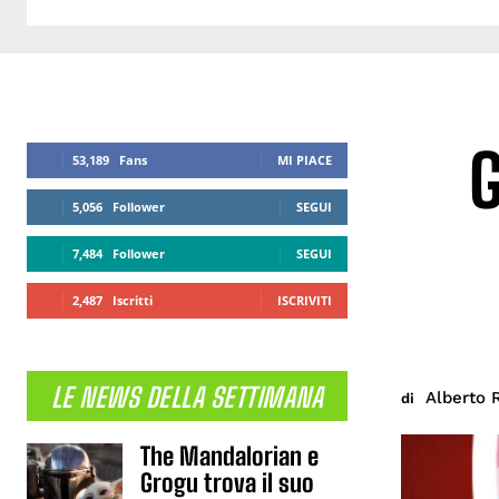
G
53,189
Fans
MI PIACE
5,056
Follower
SEGUI
7,484
Follower
SEGUI
2,487
Iscritti
ISCRIVITI
LE NEWS DELLA SETTIMANA
Alberto 
di
The Mandalorian e
Grogu trova il suo