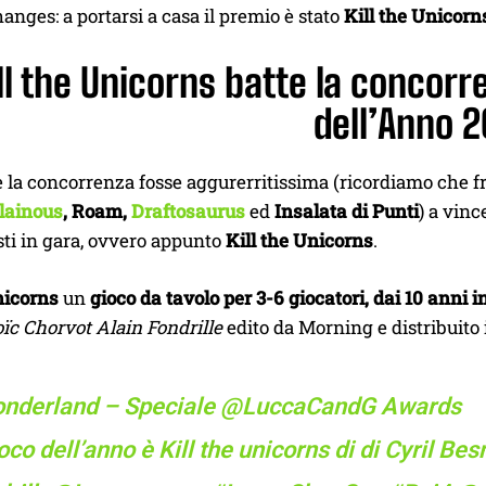
anges: a portarsi a casa il premio è stato
Kill the Unicorn
ll the Unicorns batte la concorre
dell’Anno 
la concorrenza fosse aggurerritissima (ricordiamo che fr
llainous
, Roam,
Draftosaurus
ed
Insalata di Punti
) a vinc
sti in gara, ovvero appunto
Kill the Unicorns
.
nicorns
un
gioco da tavolo per 3-6 giocatori, dai 10 anni i
oïc Chorvot Alain Fondrille
edito da Morning e distribuito
nderland
– Speciale
@LuccaCandG
Awards
ioco dell’anno è Kill the unicorns di di Cyril Be