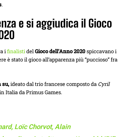
s
.
nza e si aggiudica il Gioco
2020
a i
finalisti
del
Gioco dell’Anno 2020
spiccavano i
ere è stato il gioco all’apparenza più “puccioso” fra
n su,
ideato dal trio francese composto da
Cyril
 in Italia da Primus Games
.
snard, Loïc Chorvot, Alain