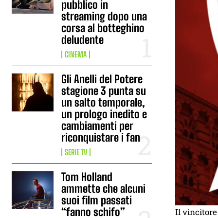
pubblico in
streaming dopo una
corsa al botteghino
deludente
CINEMA
Gli Anelli del Potere
stagione 3 punta su
un salto temporale,
un prologo inedito e
cambiamenti per
riconquistare i fan
SERIE TV
Tom Holland
ammette che alcuni
suoi film passati
“fanno schifo”
Il vincitor