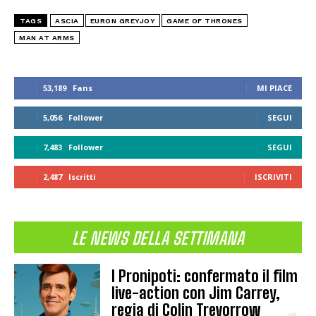
TAGS
ASCIA
EURON GREYJOY
GAME OF THRONES
MAN AT ARMS
53,189
Fans
MI PIACE
5,056
Follower
SEGUI
7,483
Follower
SEGUI
2,487
Iscritti
ISCRIVITI
LE NEWS DELLA SETTIMANA
I Pronipoti: confermato il film
live-action con Jim Carrey,
regia di Colin Trevorrow