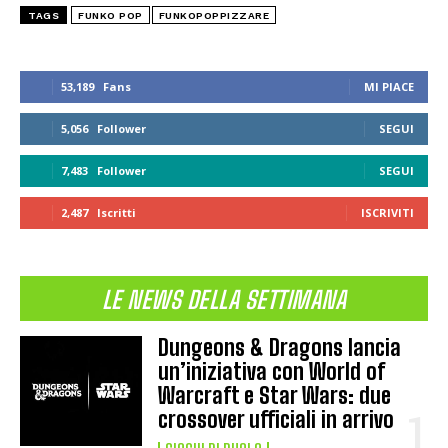
TAGS
FUNKO POP
FUNKOPOPPIZZARE
53,189
Fans
MI PIACE
5,056
Follower
SEGUI
7,483
Follower
SEGUI
2,487
Iscritti
ISCRIVITI
LE NEWS DELLA SETTIMANA
Dungeons & Dragons lancia
un’iniziativa con World of
Warcraft e Star Wars: due
crossover ufficiali in arrivo