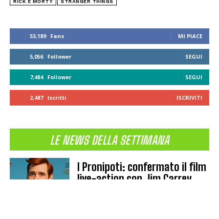
RICK E MORTY
STRANGER THINGS
53,189
Fans
MI PIACE
5,056
Follower
SEGUI
7,484
Follower
SEGUI
2,487
Iscritti
ISCRIVITI
LE NEWS DELLA SETTIMANA
I Pronipoti: confermato il film
live-action con Jim Carrey,
regia di Colin Trevorrow
CINEMA