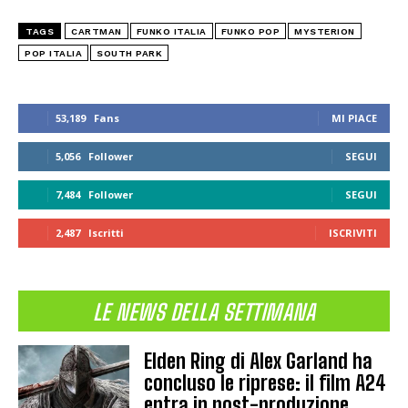
TAGS
CARTMAN
FUNKO ITALIA
FUNKO POP
MYSTERION
POP ITALIA
SOUTH PARK
53,189
Fans
MI PIACE
5,056
Follower
SEGUI
7,484
Follower
SEGUI
2,487
Iscritti
ISCRIVITI
LE NEWS DELLA SETTIMANA
Elden Ring di Alex Garland ha
concluso le riprese: il film A24
entra in post-produzione