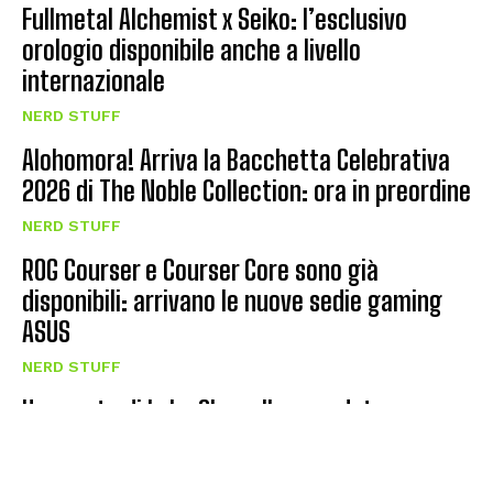
Fullmetal Alchemist x Seiko: l’esclusivo
orologio disponibile anche a livello
internazionale
NERD STUFF
Alohomora! Arriva la Bacchetta Celebrativa
2026 di The Noble Collection: ora in preordine
NERD STUFF
ROG Courser e Courser Core sono già
disponibili: arrivano le nuove sedie gaming
ASUS
NERD STUFF
Una carta di Luke Skywalker venduta per
73.000 dollari: il collezionismo di Star Wars
vola