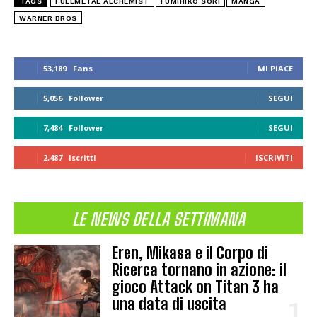
TAGS
FULLMETAL ALCHEMIST
FUMIHIKO SORI
MANGA
WARNER BROS
53,189
Fans
MI PIACE
5,056
Follower
SEGUI
7,484
Follower
SEGUI
2,487
Iscritti
ISCRIVITI
LE NEWS DELLA SETTIMANA
Eren, Mikasa e il Corpo di
Ricerca tornano in azione: il
gioco Attack on Titan 3 ha
una data di uscita