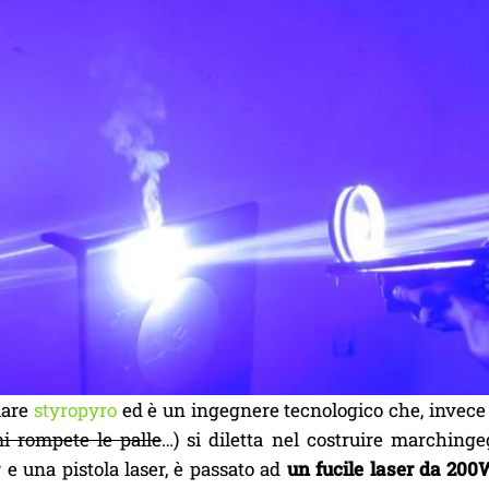
mare
styropyro
ed è un ingegnere tecnologico che, invece d
mi rompete le palle
…) si diletta nel costruire marching
 e una pistola laser, è passato ad
un fucile laser da 200