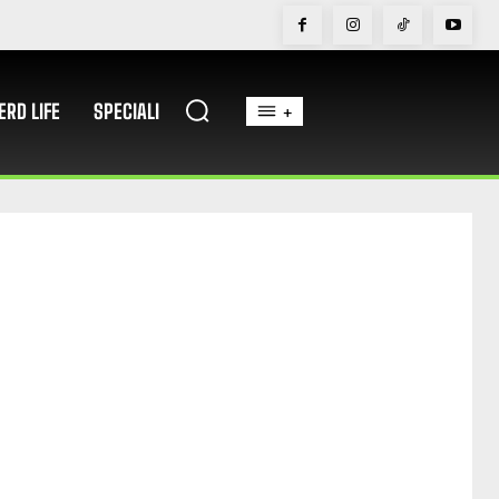
ERD LIFE
SPECIALI
+