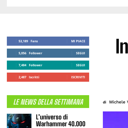
I
53,189
Fans
MI PIACE
5,056
Follower
SEGUI
7,484
Follower
SEGUI
2,487
Iscritti
ISCRIVITI
LE NEWS DELLA SETTIMANA
Michele 
di
L’universo di
Warhammer 40.000