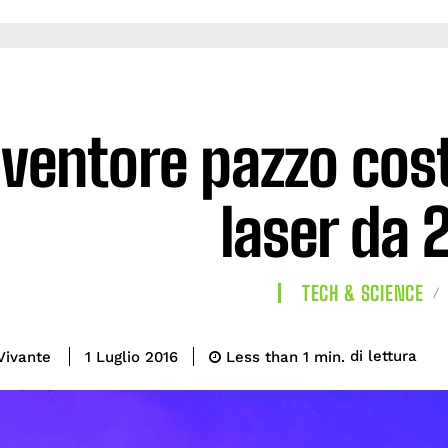
nventore pazzo cost
laser da
TECH & SCIENCE
di lettura
Vivante
Less than 1
min.
1 Luglio 2016