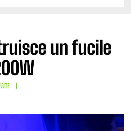
ruisce un fucile
 200W
WTF