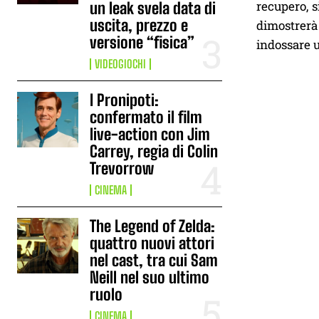
recupero, s
un leak svela data di
uscita, prezzo e
dimostrerà
versione “fisica”
indossare u
VIDEOGIOCHI
I Pronipoti:
confermato il film
live-action con Jim
Carrey, regia di Colin
Trevorrow
CINEMA
The Legend of Zelda:
quattro nuovi attori
nel cast, tra cui Sam
Neill nel suo ultimo
ruolo
CINEMA