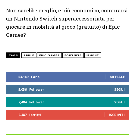
Non sarebbe meglio, e più economico, comprarsi
un Nintendo Switch superaccessoriata per
giocare in mobilità al gioco (gratuito) di Epic
Games?
TAGS
APPLE
EPIC GAMES
FORTNITE
IPHONE
53,189
Fans
MI PIACE
5,056
Follower
SEGUI
7,484
Follower
SEGUI
2,487
Iscritti
ISCRIVITI