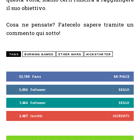
il suo obiettivo.
Cosa ne pensate? Fatecelo sapere tramite un
commento qui sotto!
TAGS
BURNING GAMES
ETHER WARS
KICKSTARTER
53,189
Fans
MI PIACE
5,056
Follower
SEGUI
7,484
Follower
SEGUI
2,487
Iscritti
ISCRIVITI