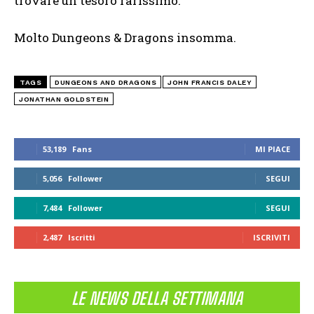
trovare un tesoro rarissimo.
Molto Dungeons & Dragons insomma.
TAGS
DUNGEONS AND DRAGONS
JOHN FRANCIS DALEY
JONATHAN GOLDSTEIN
53,189
Fans
MI PIACE
5,056
Follower
SEGUI
7,484
Follower
SEGUI
2,487
Iscritti
ISCRIVITI
LE NEWS DELLA SETTIMANA