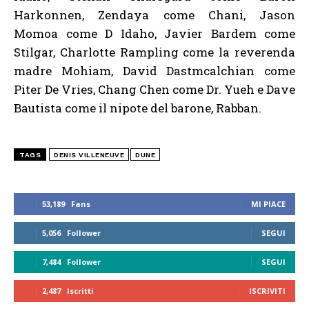
Harkonnen, Zendaya come Chani, Jason
Momoa come D Idaho, Javier Bardem come
Stilgar, Charlotte Rampling come la reverenda
madre Mohiam, David Dastmcalchian come
Piter De Vries, Chang Chen come Dr. Yueh e Dave
Bautista come il nipote del barone, Rabban.
TAGS
DENIS VILLENEUVE
DUNE
53,189
Fans
MI PIACE
5,056
Follower
SEGUI
7,484
Follower
SEGUI
2,487
Iscritti
ISCRIVITI