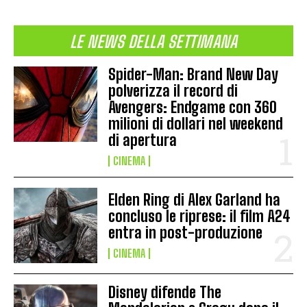
LE NEWS DELLA SETTIMANA
Spider-Man: Brand New Day
polverizza il record di
Avengers: Endgame con 360
milioni di dollari nel weekend
di apertura
CINEMA
Elden Ring di Alex Garland ha
concluso le riprese: il film A24
entra in post-produzione
CINEMA
Disney difende The