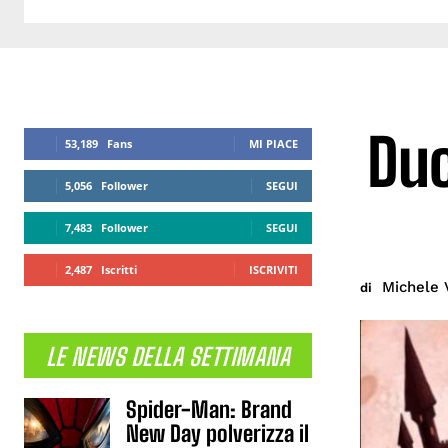
Duc
53,189
Fans
MI PIACE
5,056
Follower
SEGUI
7,483
Follower
SEGUI
2,487
Iscritti
ISCRIVITI
Michele 
di
LE NEWS DELLA SETTIMANA
Spider-Man: Brand
New Day polverizza il