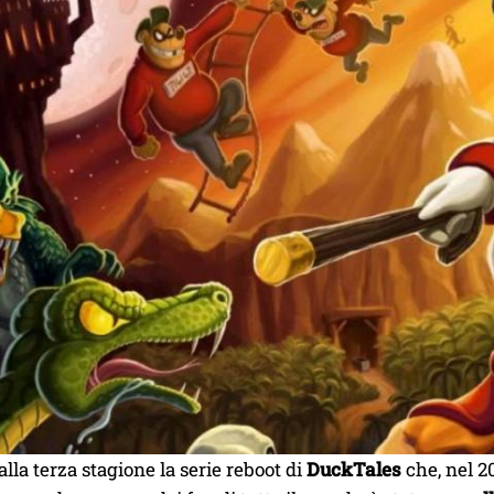
alla terza stagione la serie reboot di
DuckTales
che, nel 2