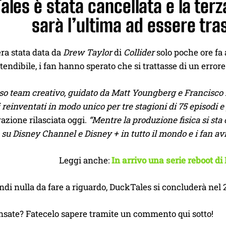
ales è stata cancellata e la terz
sarà l’ultima ad essere tr
era stata data da
Drew Taylor
di
Collider
solo poche ore fa 
ttendibile, i fan hanno sperato che si trattasse di un errore
oso team creativo, guidato da Matt Youngberg e Francisco
reinventati in modo unico per tre stagioni di 75 episodi e 
azione rilasciata oggi.
“Mentre la produzione fisica si st
 su Disney Channel e Disney + in tutto il mondo e i fan av
Leggi anche:
In arrivo una serie reboot 
ndi nulla da fare a riguardo, DuckTales si concluderà nel 2
nsate? Fatecelo sapere tramite un commento qui sotto!