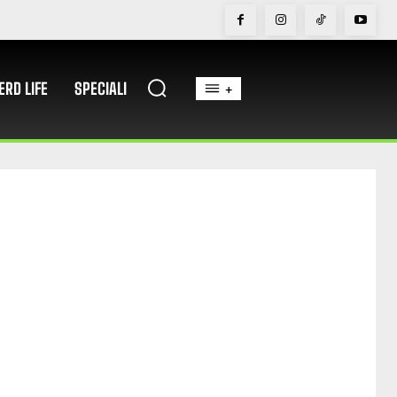
ERD LIFE
SPECIALI
+