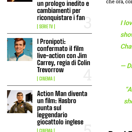
che ora, co
un prologo inedito e
cambiamenti per
riconquistare i fan
I lo
SERIE TV
show
I Pronipoti:
Chan
confermato il film
live-action con Jim
Carrey, regia di Colin
— D
Trevorrow
CINEMA
“A
Action Man diventa
un film: Hasbro
sh
punta sul
leggendario
giocattolo inglese
CINEMA