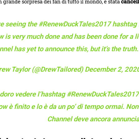
n grande sorpresa dei fan di tutto il mondo, è stata
cancel
ve seeing the
#RenewDuckTales2017
hashtag b
 is very much done and has been done for a li
nel has yet to announce this, but it’s the truth
rew Taylor (@DrewTailored)
December 2, 202
doro vedere l’hashtag #RenewDuckTales2017,
ow è finito e lo è da un po’ di tempo ormai. No
Channel deve ancora annunciarl