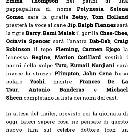
Emma Thompson
nei panni di una
pappagallina di nome
Polynesia
,
Selena
Gomez
sarà la giraffa
Betsy
,
Tom Holland
presterà la voce al cane
Jip
,
Ralph Fiennes
sarà
la tigre
Barry
,
Rami Malek
il gorilla
Chee-Chee
,
Octavia Spencer
sarà l’anatra
Dab-Dab
,
Craig
Robinson
il topo
Fleming,
Carmen Ejogo
la
leonessa
Regine
,
Marion Cotillard
vestirà i
panni della volpe
Tutu,
Kumail Nanjiani
sarà
invece lo struzzo
Plimpton
,
John Cena
l’orso
polare
Yoshi
, mentre
Frances De La
Tour,
Antonio Banderas
e
Michael
Sheen
completano la lista dei nomi del cast.
In attesa del trailer, previsto per la giornata di
oggi, fateci sapere cosa ne pensate di questo
nuovo film sul celebre dottore (con un