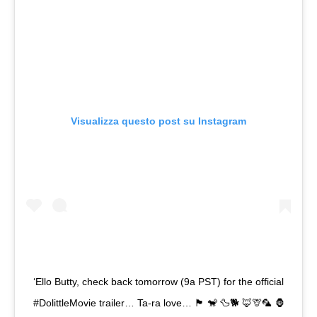
Visualizza questo post su Instagram
‘Ello Butty, check back tomorrow (9a PST) for the official
#DolittleMovie trailer… Ta-ra love… 🏴󠁧󠁢󠁷󠁬󠁳󠁿 🐒 🦆🐕 🦊🦒🦜 🦍