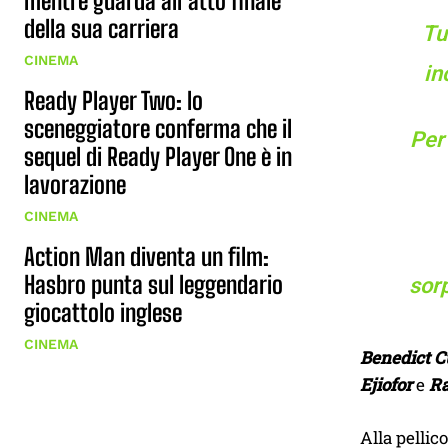
mentre guarda all’atto finale
della sua carriera
Tu
CINEMA
in
Ready Player Two: lo
sceneggiatore conferma che il
Per 
sequel di Ready Player One è in
lavorazione
CINEMA
Action Man diventa un film:
Hasbro punta sul leggendario
sor
giocattolo inglese
CINEMA
Benedict 
Ejiofor
e
R
Alla pellic