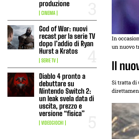
produzione
CINEMA
God of War: nuovi
recast per la serie TV
In occasion
dopo l’addio di Ryan
un nuovo tr
Hurst a Kratos
SERIE TV
Il nuo
Diablo 4 pronto a
Si tratta d
debuttare su
Nintendo Switch 2:
direttament
un leak svela data di
uscita, prezzo e
versione “fisica”
VIDEOGIOCHI