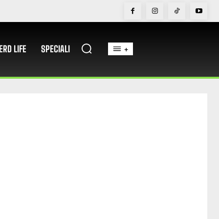
ERD LIFE
SPECIALI
+