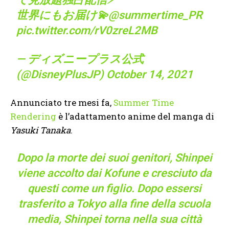
世界にもお届け💫
@summertime_PR
pic.twitter.com/rV0zreL2MB
— ディズニープラス公式
(@DisneyPlusJP)
October 14, 2021
Annunciato tre mesi fa,
Summer Time
Rendering
è l’adattamento anime del manga di
Yasuki Tanaka
.
Dopo la morte dei suoi genitori, Shinpei
viene accolto dai Kofune e cresciuto da
questi come un figlio. Dopo essersi
trasferito a Tokyo alla fine della scuola
media, Shinpei torna nella sua città