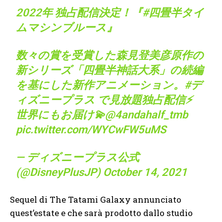
2022年 独占配信決定！『
#四畳半タイ
ムマシンブルース
』
数々の賞を受賞した森見登美彦原作の
新シリーズ「四畳半神話大系」の続編
を基にした新作アニメーション。
#デ
ィズニープラス
で見放題独占配信⚡
世界にもお届け💫
@4andahalf_tmb
pic.twitter.com/WYCwFW5uMS
— ディズニープラス公式
(@DisneyPlusJP)
October 14, 2021
Sequel di The Tatami Galaxy annunciato
quest’estate e che sarà prodotto dallo studio