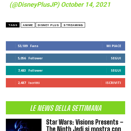
(@DisneyPlusJP)
October 14, 2021
TAGS
ANIME
DISNEY PLUS
STREAMING
53,189
Fans
MI PIACE
5,056
Follower
SEGUI
7,483
Follower
SEGUI
2,487
Iscritti
ISCRIVITI
LE NEWS DELLA SETTIMANA
Star Wars: Visions Presents –
The Ninth Jedi si mostra con