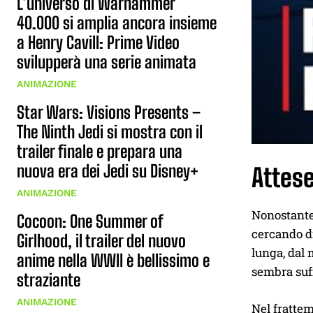
L’universo di Warhammer
40.000 si amplia ancora insieme
a Henry Cavill: Prime Video
svilupperà una serie animata
ANIMAZIONE
Star Wars: Visions Presents –
The Ninth Jedi si mostra con il
trailer finale e prepara una
nuova era dei Jedi su Disney+
Attese
ANIMAZIONE
Nonostante 
Cocoon: One Summer of
cercando di
Girlhood, il trailer del nuovo
lunga, dal 
anime nella WWII è bellissimo e
sembra suff
straziante
ANIMAZIONE
Nel frattem