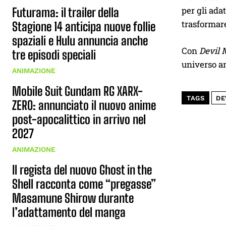
per gli ada
Futurama: il trailer della
trasformare
Stagione 14 anticipa nuove follie
spaziali e Hulu annuncia anche
Con
Devil 
tre episodi speciali
universo an
ANIMAZIONE
Mobile Suit Gundam RG XARX-
TAGS
DE
ZERO: annunciato il nuovo anime
post-apocalittico in arrivo nel
2027
ANIMAZIONE
Il regista del nuovo Ghost in the
Shell racconta come “pregasse”
Masamune Shirow durante
l’adattamento del manga