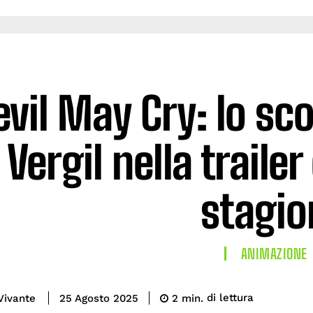
evil May Cry: lo sc
Vergil nella traile
stagio
ANIMAZIONE
di lettura
Vivante
2
min.
25 Agosto 2025