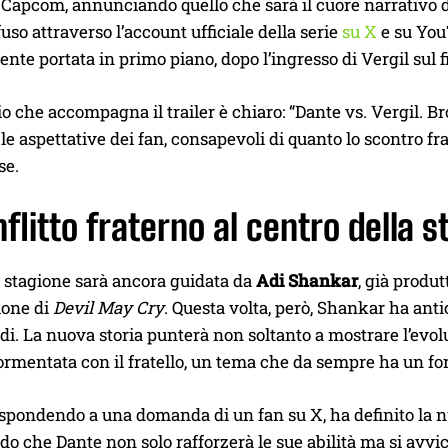
Capcom, annunciando quello che sarà il cuore narrativo dei n
fuso attraverso l’account ufficiale della serie
su X
e su YouT
ente portata in primo piano, dopo l’ingresso di Vergil sul 
o che accompagna il trailer è chiaro: “Dante vs. Vergil. B
le aspettative dei fan, consapevoli di quanto lo scontro f
se.
flitto fraterno al centro della s
 stagione sarà ancora guidata da
Adi Shankar
, già produ
ione di
Devil May Cry
. Questa volta, però, Shankar ha anti
di. La nuova storia punterà non soltanto a mostrare l’evo
ormentata con il fratello, un tema che da sempre ha un for
ispondendo a una domanda di un fan su X, ha definito la 
do che Dante non solo rafforzerà le sue abilità ma si avvic