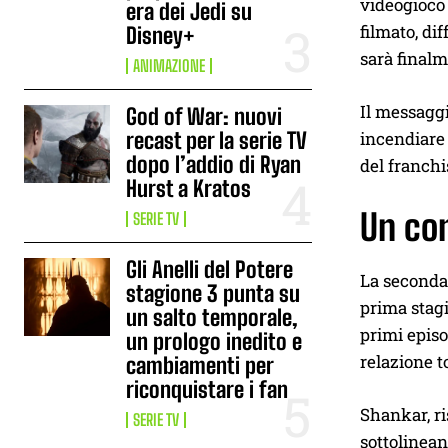
videogioco 
era dei Jedi su
filmato, dif
Disney+
sarà finalm
ANIMAZIONE
Il messaggi
God of War: nuovi
recast per la serie TV
incendiare 
dopo l’addio di Ryan
del franchi
Hurst a Kratos
Un con
SERIE TV
Gli Anelli del Potere
La seconda
stagione 3 punta su
prima stag
un salto temporale,
primi episo
un prologo inedito e
relazione t
cambiamenti per
riconquistare i fan
Shankar, r
SERIE TV
sottolinean