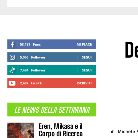
D
53,189
Fans
MI PIACE
5,056
Follower
SEGUI
7,484
Follower
SEGUI
2,487
Iscritti
ISCRIVITI
LE NEWS DELLA SETTIMANA
Eren, Mikasa e il
Michele 
di
Corpo di Ricerca