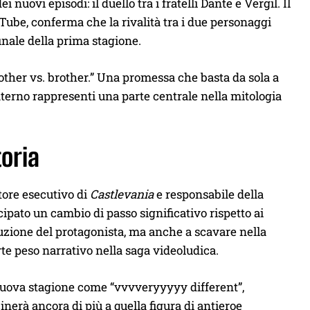
uovi episodi: il duello tra i fratelli Dante e Vergil. Il
ube, conferma che la rivalità tra i due personaggi
finale della prima stagione.
rother vs. brother.” Una promessa che basta da sola a
raterno rappresenti una parte centrale nella mitologia
toria
ttore esecutivo di
Castlevania
e responsabile della
cipato un cambio di passo significativo rispetto ai
luzione del protagonista, ma anche a scavare nella
te peso narrativo nella saga videoludica.
nuova stagione come “vvvveryyyyy different”,
inerà ancora di più a quella figura di antieroe