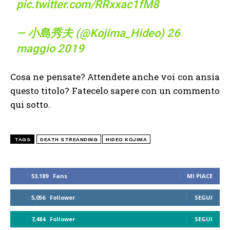
pic.twitter.com/RRxxac1fM8
— 小島秀夫 (@Kojima_Hideo)
26
maggio 2019
Cosa ne pensate? Attendete anche voi con ansia
questo titolo? Fatecelo sapere con un commento
qui sotto.
TAGS
DEATH STREANDING
HIDEO KOJIMA
53,189
Fans
MI PIACE
5,056
Follower
SEGUI
7,484
Follower
SEGUI