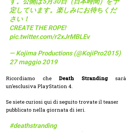
す。公開は5月30日（日本時間）を予
定しています。楽しみにお待ちくだ
さい！
CREATE THE ROPE!
pic.twitter.com/r2xJrMBLEv
— Kojima Productions (@KojiPro2015)
27 maggio 2019
Ricordiamo che
Death Stranding
sarà
un’esclusiva PlayStation 4.
Se siete curiosi qui di seguito trovate il teaser
pubblicato nella giornata di ieri.
#deathstranding