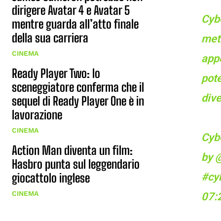
dirigere Avatar 4 e Avatar 5
Cyb
mentre guarda all’atto finale
della sua carriera
metr
CINEMA
app
Ready Player Two: lo
pote
sceneggiatore conferma che il
div
sequel di Ready Player One è in
lavorazione
CINEMA
Cyb
Action Man diventa un film:
by
Hasbro punta sul leggendario
#cy
giocattolo inglese
CINEMA
07: