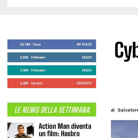
Cy
53,189
Fans
MI PIACE
5,056
Follower
SEGUI
7,484
Follower
SEGUI
2,487
Iscritti
ISCRIVITI
LE NEWS DELLA SETTIMANA
Salvator
di
Action Man diventa
un film: Hasbro