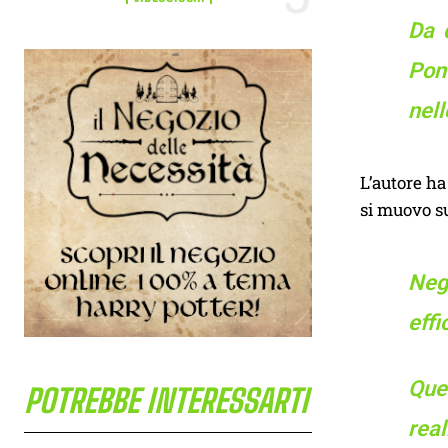
Da 
Pond
nell
L’autore h
si muovo su
Neg
effi
Que
POTREBBE INTERESSARTI
rea