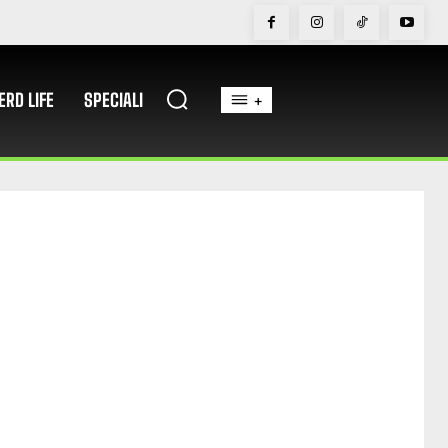
ERD LIFE
SPECIALI
+