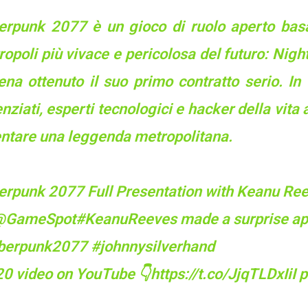
erpunk 2077 è un gioco di ruolo aperto basa
opoli più vivace e pericolosa del futuro: Nigh
ena ottenuto il suo primo contratto serio. In
nziati, esperti tecnologici e hacker della vita
entare una leggenda metropolitana.
erpunk 2077 Full Presentation with Keanu Reev
@GameSpot
#KeanuReeves
made a surprise ap
berpunk2077
#johnnysilverhand
20 video on YouTube 👇
https://t.co/JjqTLDxIiI
p