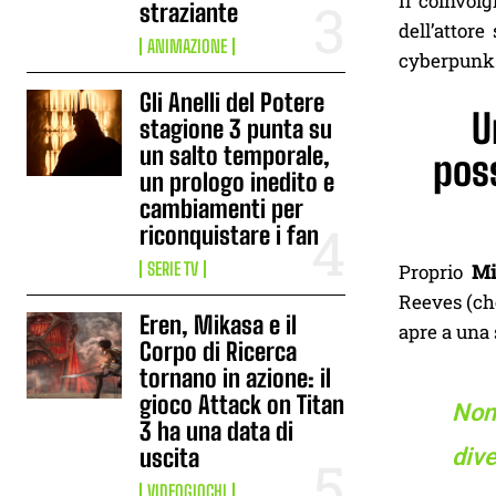
Il coinvol
straziante
dell’attore
ANIMAZIONE
cyberpunk n
Gli Anelli del Potere
U
stagione 3 punta su
un salto temporale,
poss
un prologo inedito e
cambiamenti per
riconquistare i fan
SERIE TV
Proprio
Mi
Reeves (ch
Eren, Mikasa e il
apre a una 
Corpo di Ricerca
tornano in azione: il
gioco Attack on Titan
Non
3 ha una data di
dive
uscita
VIDEOGIOCHI