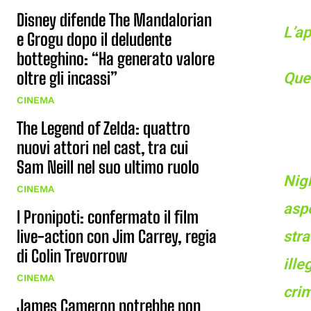
Disney difende The Mandalorian
L’a
e Grogu dopo il deludente
botteghino: “Ha generato valore
oltre gli incassi”
Quel
CINEMA
The Legend of Zelda: quattro
nuovi attori nel cast, tra cui
Sam Neill nel suo ultimo ruolo
Nig
CINEMA
aspe
I Pronipoti: confermato il film
live-action con Jim Carrey, regia
stra
di Colin Trevorrow
ille
CINEMA
crim
James Cameron potrebbe non