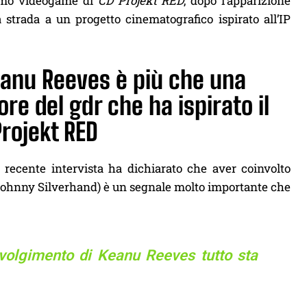
simo videogame di
CD Projekt RED
, dopo l’apparizione
 strada a un progetto cinematografico ispirato all’IP
eanu Reeves è più che una
re del gdr che ha ispirato il
rojekt RED
a recente intervista ha dichiarato che aver coinvolto
 Johnny Silverhand) è un segnale molto importante che
nvolgimento di Keanu Reeves tutto sta