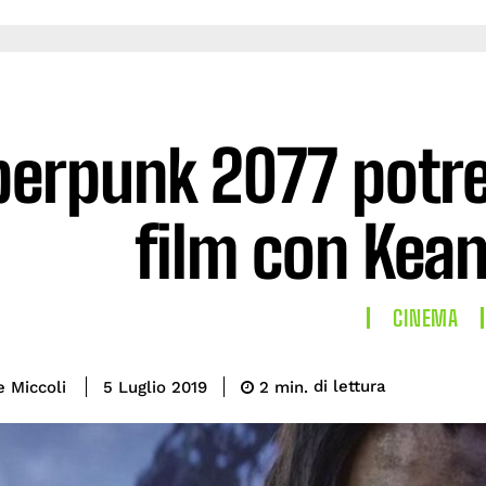
berpunk 2077 potre
film con Kea
CINEMA
di lettura
e Miccoli
2
min.
5 Luglio 2019