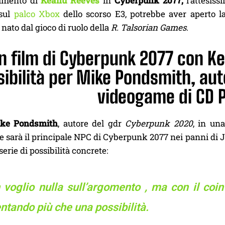
gimento di
Keanu Reeves
in
Cyberpunk 2077,
l’attesis
 sul
palco Xbox
dello scorso E3, potrebbe aver aperto la
ato dal gioco di ruolo della
R. Talsorian Games
.
n film di Cyberpunk 2077 con K
ibilità per Mike Pondsmith, auto
videogame di CD P
ke Pondsmith
, autore del gdr
Cyberpunk 2020
, in un
e sarà il principale NPC di Cyberpunk 2077 nei panni di
serie di possibilità concrete:
 voglio nulla sull’argomento , ma con il coi
ntando più che una possibilità.