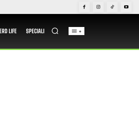
ERD LIFE
SPECIALI
+