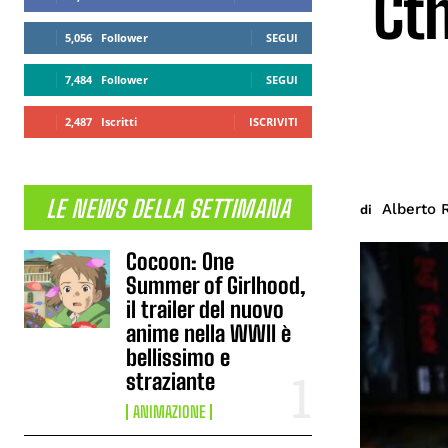
Cth
5,056
Follower
SEGUI
7,484
Follower
SEGUI
2,487
Iscritti
ISCRIVITI
LE NEWS DELLA SETTIMANA
Alberto 
di
Cocoon: One
Summer of Girlhood,
il trailer del nuovo
anime nella WWII è
bellissimo e
straziante
ANIMAZIONE