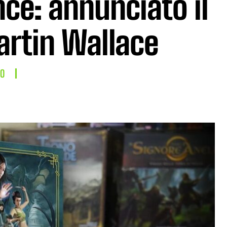
ce: annunciato il
artin Wallace
LO