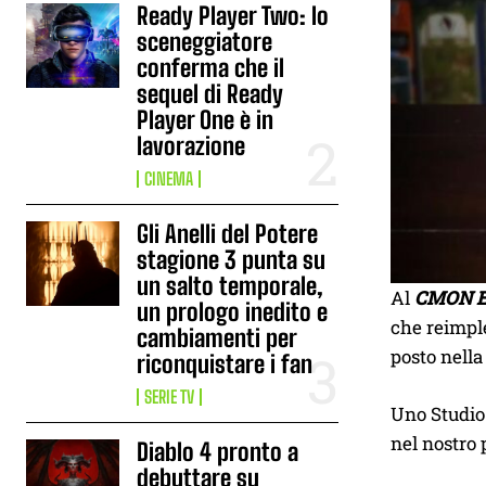
Ready Player Two: lo
sceneggiatore
conferma che il
sequel di Ready
Player One è in
lavorazione
CINEMA
Gli Anelli del Potere
stagione 3 punta su
un salto temporale,
Al
CMON E
un prologo inedito e
che reimpl
cambiamenti per
posto nella
riconquistare i fan
SERIE TV
Uno Studio
nel nostro
Diablo 4 pronto a
debuttare su