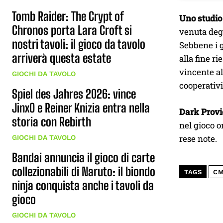
Tomb Raider: The Crypt of
Uno studio
Chronos porta Lara Croft si
venuta degl
nostri tavoli: il gioco da tavolo
Sebbene i g
arriverà questa estate
alla fine r
vincente al
GIOCHI DA TAVOLO
cooperativi
Spiel des Jahres 2026: vince
JinxO e Reiner Knizia entra nella
Dark Prov
storia con Rebirth
nel gioco o
rese note.
GIOCHI DA TAVOLO
Bandai annuncia il gioco di carte
collezionabili di Naruto: il biondo
TAGS
C
ninja conquista anche i tavoli da
gioco
GIOCHI DA TAVOLO