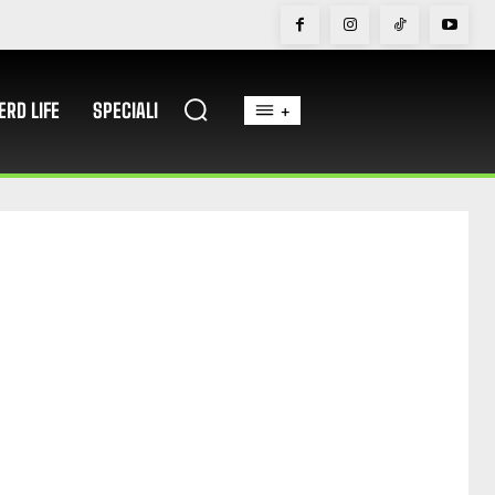
ERD LIFE
SPECIALI
+