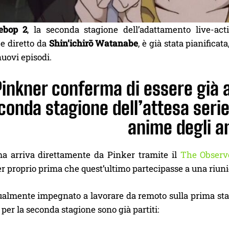
ebop 2
, la seconda stagione dell’adattamento live-ac
e diretto da
Shin’ichirō Watanabe
, è già stata pianifica
nuovi episodi.
Pinkner conferma di essere già 
econda stagione dell’attesa seri
anime degli a
a arriva direttamente da Pinker tramite il
The Observ
 proprio prima che quest’ultimo partecipasse a una riuni
tualmente impegnato a lavorare da remoto sulla prima sta
i per la seconda stagione sono già partiti: