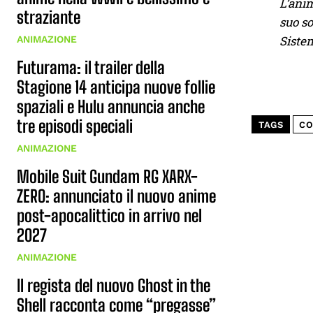
L’anim
straziante
suo so
Sistem
ANIMAZIONE
Futurama: il trailer della
Stagione 14 anticipa nuove follie
spaziali e Hulu annuncia anche
tre episodi speciali
TAGS
CO
ANIMAZIONE
Mobile Suit Gundam RG XARX-
ZERO: annunciato il nuovo anime
post-apocalittico in arrivo nel
2027
ANIMAZIONE
Il regista del nuovo Ghost in the
Shell racconta come “pregasse”