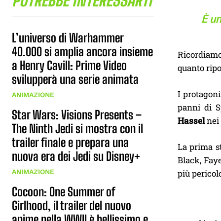
POTREBBE INTERESSARTI
È un
L’universo di Warhammer
40.000 si amplia ancora insieme
Ricordiamo
a Henry Cavill: Prime Video
quanto ripo
svilupperà una serie animata
I protagon
ANIMAZIONE
panni di S
Star Wars: Visions Presents –
Hassel
nei 
The Ninth Jedi si mostra con il
trailer finale e prepara una
La prima st
nuova era dei Jedi su Disney+
Black, Faye
ANIMAZIONE
più pericol
Cocoon: One Summer of
Girlhood, il trailer del nuovo
anime nella WWII è bellissimo e