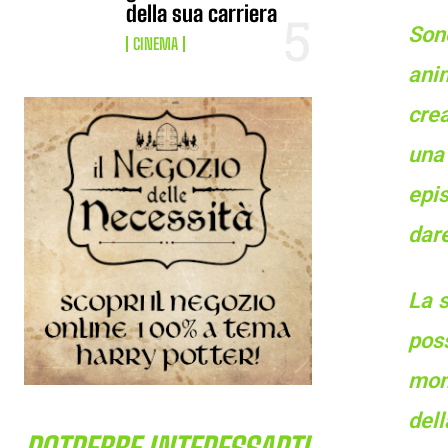
della sua carriera
Son
CINEMA
anim
crea
una
epi
dare
La 
pos
mon
dell