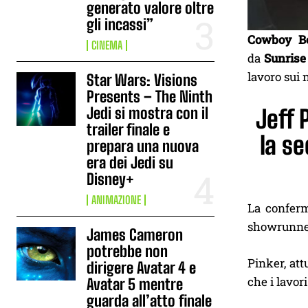
generato valore oltre
gli incassi”
Cowboy B
CINEMA
da
Sunrise
lavoro sui 
Star Wars: Visions
Presents – The Ninth
Jedi si mostra con il
Jeff 
trailer finale e
la s
prepara una nuova
era dei Jedi su
Disney+
ANIMAZIONE
La conferm
showrunner
James Cameron
potrebbe non
Pinker, at
dirigere Avatar 4 e
che i lavor
Avatar 5 mentre
guarda all’atto finale