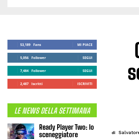
53,189
Fans
MI PIACE
5,056
Follower
SEGUI
s
7,484
Follower
SEGUI
2,487
Iscritti
ISCRIVITI
LE NEWS DELLA SETTIMANA
Ready Player Two: lo
Salvator
di
sceneggiatore