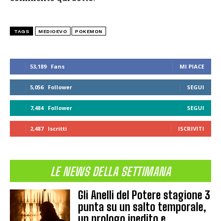
TAGS
MEDIOEVO
POKEMON
53,189
Fans
MI PIACE
5,056
Follower
SEGUI
7,484
Follower
SEGUI
2,487
Iscritti
ISCRIVITI
LE NEWS DELLA SETTIMANA
Gli Anelli del Potere stagione 3
punta su un salto temporale,
un prologo inedito e