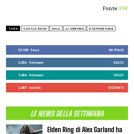
Fonte:
EW
TAGS
CASTLE ROCK
HULU
JJ ABRAMS
STEPHEN KING
53,189
Fans
MI PIACE
5,056
Follower
SEGUI
7,484
Follower
SEGUI
2,487
Iscritti
ISCRIVITI
LE NEWS DELLA SETTIMANA
Elden Ring di Alex Garland ha