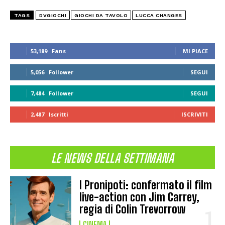
TAGS
DVGIOCHI
GIOCHI DA TAVOLO
LUCCA CHANGES
53,189
Fans
MI PIACE
5,056
Follower
SEGUI
7,484
Follower
SEGUI
2,487
Iscritti
ISCRIVITI
LE NEWS DELLA SETTIMANA
I Pronipoti: confermato il film
live-action con Jim Carrey,
regia di Colin Trevorrow
CINEMA