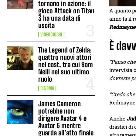
tornano in azione: il
gioco Attack on Titan
A quanto pa
3 ha una data di
anno fa il 
uscita
Redmayne
VIDEOGIOCHI
È davv
The Legend of Zelda:
quattro nuovi attori
“Penso che
nel cast, tra cui Sam
intervista
Neill nel suo ultimo
dovreste pa
ruolo
CINEMA
“Credo che 
Redmayne
James Cameron
potrebbe non
dirigere Avatar 4 e
Anche
Jud
Avatar 5 mentre
drastici di
guarda all’atto finale
sicuramente