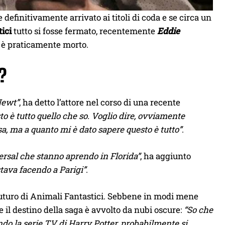
efinitivamente arrivato ai titoli di coda e se circa un
ici
tutto si fosse fermato, recentemente
Eddie
e è praticamente morto.
?
Newt”
, ha detto l’attore nel corso di una recente
to è tutto quello che so. Voglio dire, ovviamente
a, ma a quanto mi è dato sapere questo è tutto”
.
rsal che stanno aprendo in Florida”
, ha aggiunto
stava facendo a Parigi”
.
l futuro di Animali Fantastici. Sebbene in modi mene
he il destino della saga è avvolto da nubi oscure:
“So che
do la serie TV di Harry Potter, probabilmente si