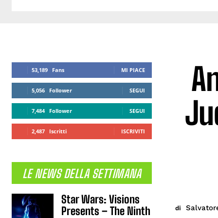
An
53,189
Fans
MI PIACE
5,056
Follower
SEGUI
Ju
7,484
Follower
SEGUI
2,487
Iscritti
ISCRIVITI
LE NEWS DELLA SETTIMANA
Star Wars: Visions
Salvator
di
Presents – The Ninth