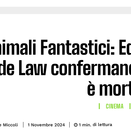
imali Fantastici: 
de Law confermano 
è mor
CINEMA
di lettura
e Miccoli
1
min.
1 Novembre 2024