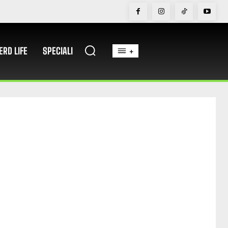
ERD LIFE
SPECIALI
+