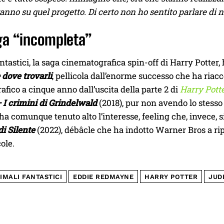
nno su quel progetto. Di certo non ho sentito parlare di nu
ga “incompleta”
tastici, la saga cinematografica spin-off di Harry Potter,
e dove trovarli
, pellicola dall’enorme successo che ha riac
fico a cinque anno dall’uscita della parte 2 di
Harry Potte
– I crimini di Grindelwald
(2018), pur non avendo lo stesso
ha comunque tenuto alto l’interesse, feeling che, invece, 
di Silente
(2022), débâcle che ha indotto Warner Bros a ri
ole.
IMALI FANTASTICI
EDDIE REDMAYNE
HARRY POTTER
JUD