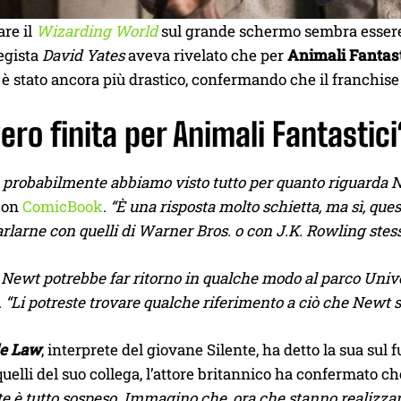
re il
Wizarding World
sul grande schermo sembra essere d
regista
David Yates
aveva rivelato che per
Animali Fantast
è stato ancora più drastico, confermando che il franchis
ero finita per Animali Fantastici
 probabilmente abbiamo visto tutto per quanto riguarda 
 con
ComicBook
.
“È una risposta molto schietta, ma sì, ques
rlarne con quelli di Warner Bros. o con J.K. Rowling stess
Newt potrebbe far ritorno in qualche modo al parco Unive
.
“Li potreste trovare qualche riferimento a ciò che Newt 
e Law
, interprete del giovane Silente, ha detto la sua su
 quelli del suo collega, l’attore britannico ha confermato c
 è tutto sospeso. Immagino che, ora che stanno realizzan