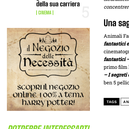
della sua carriera
concentrera
CINEMA
Una sa
Animali Fan
fantastici 
cinematogra
fantastici 
primo film 
– I segreti 
ben 5 pellic
TAGS
AN