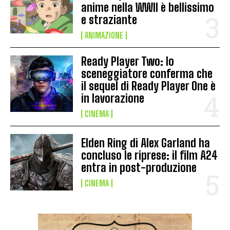
anime nella WWII è bellissimo
e straziante
ANIMAZIONE
Ready Player Two: lo
sceneggiatore conferma che
il sequel di Ready Player One è
in lavorazione
CINEMA
Elden Ring di Alex Garland ha
concluso le riprese: il film A24
entra in post-produzione
CINEMA