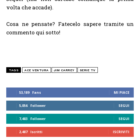
volta che accade).
Cosa ne pensate? Fatecelo sapere tramite un
commento qui sotto!
TAGS
ACE VENTURA
JIM CARREY
SERIE TV
53,189
Fans
MI PIACE
5,056
Follower
SEGUI
7,483
Follower
SEGUI
2,487
Iscritti
ISCRIVITI