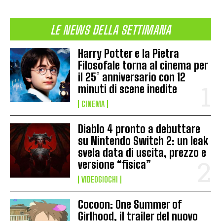
LE NEWS DELLA SETTIMANA
Harry Potter e la Pietra
Filosofale torna al cinema per
il 25° anniversario con 12
minuti di scene inedite
CINEMA
Diablo 4 pronto a debuttare
su Nintendo Switch 2: un leak
svela data di uscita, prezzo e
versione “fisica”
VIDEOGIOCHI
Cocoon: One Summer of
Girlhood, il trailer del nuovo