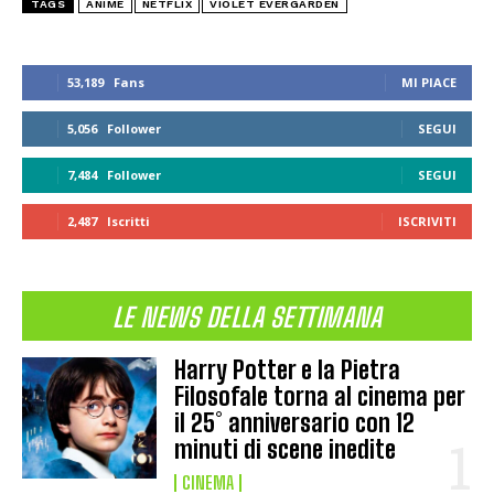
TAGS
ANIME
NETFLIX
VIOLET EVERGARDEN
53,189
Fans
MI PIACE
5,056
Follower
SEGUI
7,484
Follower
SEGUI
2,487
Iscritti
ISCRIVITI
LE NEWS DELLA SETTIMANA
Harry Potter e la Pietra
Filosofale torna al cinema per
il 25° anniversario con 12
minuti di scene inedite
CINEMA